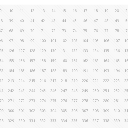
9
10
11
12
13
14
15
16
17
18
19
20
2
38
39
40
41
42
43
44
45
46
47
48
49
5
67
68
69
70
71
72
73
74
75
76
77
78
7
96
97
98
99
100
101
102
103
104
105
106
107
1
25
126
127
128
129
130
131
132
133
134
135
136
1
54
155
156
157
158
159
160
161
162
163
164
165
1
83
184
185
186
187
188
189
190
191
192
193
194
1
12
213
214
215
216
217
218
219
220
221
222
223
2
41
242
243
244
245
246
247
248
249
250
251
252
2
70
271
272
273
274
275
276
277
278
279
280
281
2
99
300
301
302
303
304
305
306
307
308
309
310
3
28
329
330
331
332
333
334
335
336
337
338
339
3