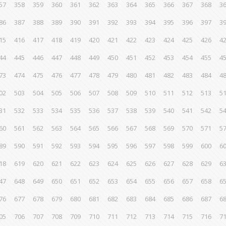
57
358
359
360
361
362
363
364
365
366
367
368
3
86
387
388
389
390
391
392
393
394
395
396
397
3
15
416
417
418
419
420
421
422
423
424
425
426
4
44
445
446
447
448
449
450
451
452
453
454
455
4
73
474
475
476
477
478
479
480
481
482
483
484
4
02
503
504
505
506
507
508
509
510
511
512
513
5
31
532
533
534
535
536
537
538
539
540
541
542
5
60
561
562
563
564
565
566
567
568
569
570
571
5
89
590
591
592
593
594
595
596
597
598
599
600
6
18
619
620
621
622
623
624
625
626
627
628
629
6
47
648
649
650
651
652
653
654
655
656
657
658
6
76
677
678
679
680
681
682
683
684
685
686
687
6
05
706
707
708
709
710
711
712
713
714
715
716
7