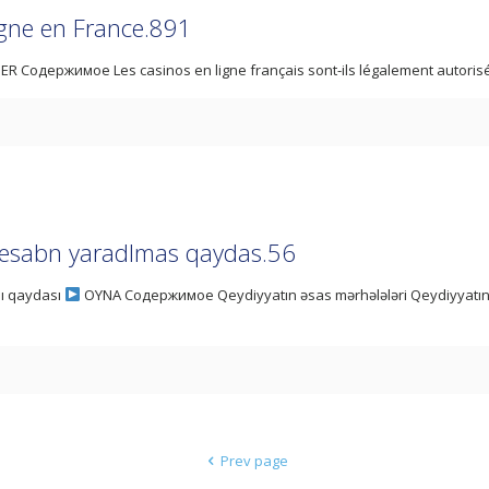
ligne en France.891
ER Содержимое Les casinos en ligne français sont-ils légalement autorisés
hesabn yaradlmas qaydas.56
sı qaydası
OYNA Содержимое Qeydiyyatın əsas mərhələləri Qeydiyyatın t
Prev page