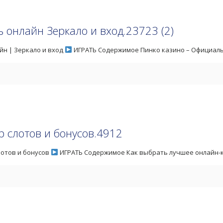
 онлайн Зеркало и вход.23723 (2)
йн | Зеркало и вход
ИГРАТЬ Содержимое Пинко казино – Официальны
 слотов и бонусов.4912
лотов и бонусов
ИГРАТЬ Содержимое Как выбрать лучшее онлайн-ка