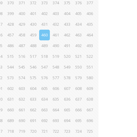
69
370
371
372
373
374
375
376
377
98
399
400
401
402
403
404
405
406
27
428
429
430
431
432
433
434
435
56
457
458
459
460
461
462
463
464
85
486
487
488
489
490
491
492
493
14
515
516
517
518
519
520
521
522
43
544
545
546
547
548
549
550
551
72
573
574
575
576
577
578
579
580
01
602
603
604
605
606
607
608
609
30
631
632
633
634
635
636
637
638
59
660
661
662
663
664
665
666
667
88
689
690
691
692
693
694
695
696
17
718
719
720
721
722
723
724
725