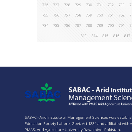
726
727
728
729
730
731
732
733
7
755
756
757
758
759
760
761
762
7
784
785
786
787
788
789
790
791
7
813
814
815
816
817
SABAC - Arid Institute of Management Sciences was establi
Education Society Lahore, Govt. Act 1884 and affiliated with
PMAS. Arid Agriculture University Rawalpindi Pakistan.