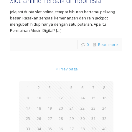
Slot Online Terbaik di Indonesia
Jelajahi dunia slot online, tempat hiburan bertemu peluang
besar. Rasakan sensasi kemenangan dan raih jackpot
mengubah hidup hanya dengan satu putaran. Apa Itu
Permainan Mesin Digital?
[…]
0
Read more
Prev page
1
2
3
4
5
6
7
8
9
10
11
12
13
14
15
16
17
18
19
20
21
22
23
24
25
26
27
28
29
30
31
32
33
34
35
36
37
38
39
40