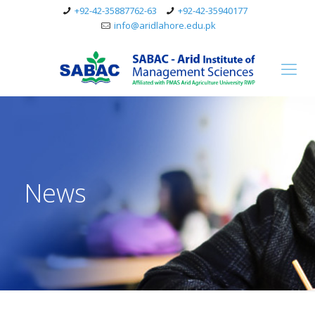
+92-42-35887762-63
+92-42-35940177
info@aridlahore.edu.pk
News