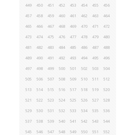
449
450
451
452
453
454
455
456
457
458
459
460
461
462
463
464
465
466
467
468
469
470
471
472
473
474
475
476
477
478
479
480
481
482
483
484
485
486
487
488
489
490
491
492
493
494
495
496
497
498
499
500
501
502
503
504
505
506
507
508
509
510
511
512
513
514
515
516
517
518
519
520
521
522
523
524
525
526
527
528
529
530
531
532
533
534
535
536
537
538
539
540
541
542
543
544
545
546
547
548
549
550
551
552