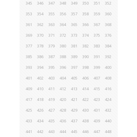
345
346
347
348
349
350
351
352
353
354
355
356
357
358
359
360
361
362
363
364
365
366
367
368
369
370
371
372
373
374
375
376
377
378
379
380
381
382
383
384
385
386
387
388
389
390
391
392
393
394
395
396
397
398
399
400
401
402
403
404
405
406
407
408
409
410
411
412
413
414
415
416
417
418
419
420
421
422
423
424
425
426
427
428
429
430
431
432
433
434
435
436
437
438
439
440
441
442
443
444
445
446
447
448