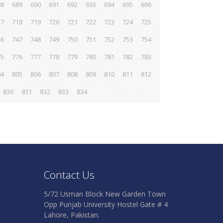
88
689
690
691
692
693
694
695
696
17
718
719
720
721
722
723
724
725
46
747
748
749
750
751
752
753
754
75
776
777
778
779
780
781
782
783
04
805
806
807
808
809
810
811
812
830
831
832
833
834
Contact Us
5/72 Usman Block New Garden Town
Opp Punjab University Hostel Gate # 4
Lahore, Pakistan.