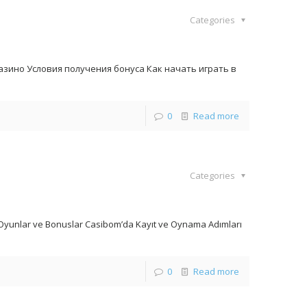
Categories
ино Условия получения бонуса Как начать играть в
0
Read more
Categories
yunlar ve Bonuslar Casibom’da Kayıt ve Oynama Adımları
0
Read more