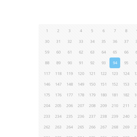
1
2
3
4
5
6
7
8
30
31
32
33
34
35
36
37
59
60
61
62
63
64
65
66
88
89
90
91
92
93
94
95
117
118
119
120
121
122
123
124
1
146
147
148
149
150
151
152
153
1
175
176
177
178
179
180
181
182
1
204
205
206
207
208
209
210
211
2
233
234
235
236
237
238
239
240
2
262
263
264
265
266
267
268
269
2