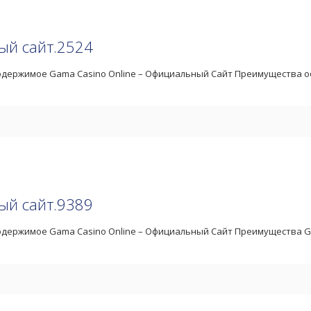
ый сайт.2524
держимое Gama Casino Online – Официальный Сайт Преимущества оф
ый сайт.9389
держимое Gama Casino Online – Официальный Сайт Преимущества G