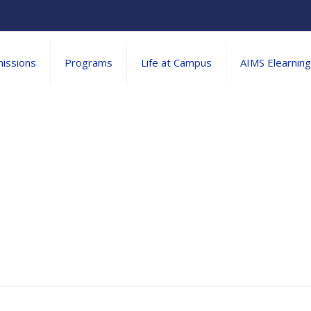
issions
Programs
Life at Campus
AIMS Elearning