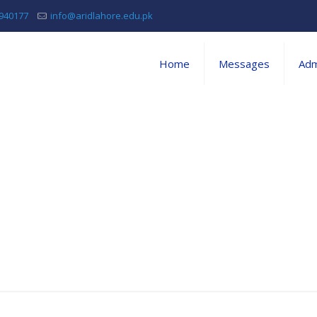
5940177
info@aridlahore.edu.pk
Home
Messages
Adm