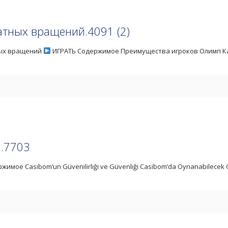
атных вращений.4091 (2)
ных вращений
ИГРАТЬ Содержимое Преимущества игроков Олимп Каз
si.7703
мое Casibom’un Güvenilirliği ve Güvenliği Casibom’da Oynanabilecek O