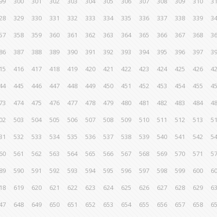
99
300
301
302
303
304
305
306
307
308
309
310
3
28
329
330
331
332
333
334
335
336
337
338
339
3
57
358
359
360
361
362
363
364
365
366
367
368
3
86
387
388
389
390
391
392
393
394
395
396
397
3
15
416
417
418
419
420
421
422
423
424
425
426
4
44
445
446
447
448
449
450
451
452
453
454
455
4
73
474
475
476
477
478
479
480
481
482
483
484
4
02
503
504
505
506
507
508
509
510
511
512
513
5
31
532
533
534
535
536
537
538
539
540
541
542
5
60
561
562
563
564
565
566
567
568
569
570
571
5
89
590
591
592
593
594
595
596
597
598
599
600
6
18
619
620
621
622
623
624
625
626
627
628
629
6
47
648
649
650
651
652
653
654
655
656
657
658
6