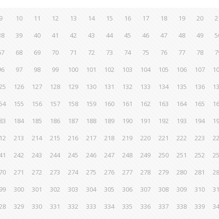
9
10
11
12
13
14
15
16
17
18
19
20
2
38
39
40
41
42
43
44
45
46
47
48
49
5
67
68
69
70
71
72
73
74
75
76
77
78
7
96
97
98
99
100
101
102
103
104
105
106
107
1
25
126
127
128
129
130
131
132
133
134
135
136
1
54
155
156
157
158
159
160
161
162
163
164
165
1
83
184
185
186
187
188
189
190
191
192
193
194
1
12
213
214
215
216
217
218
219
220
221
222
223
2
41
242
243
244
245
246
247
248
249
250
251
252
2
70
271
272
273
274
275
276
277
278
279
280
281
2
99
300
301
302
303
304
305
306
307
308
309
310
3
28
329
330
331
332
333
334
335
336
337
338
339
3