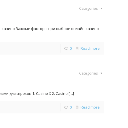
Categories
-казино Важные факторы при выборе онлайн-казино
0
Read more
Categories
ми для игроков 1. Casino X 2. Casino
[…]
0
Read more