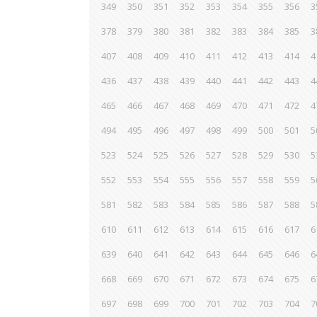
349
350
351
352
353
354
355
356
3
378
379
380
381
382
383
384
385
3
407
408
409
410
411
412
413
414
4
436
437
438
439
440
441
442
443
4
465
466
467
468
469
470
471
472
4
494
495
496
497
498
499
500
501
5
523
524
525
526
527
528
529
530
5
552
553
554
555
556
557
558
559
5
581
582
583
584
585
586
587
588
5
610
611
612
613
614
615
616
617
6
639
640
641
642
643
644
645
646
6
668
669
670
671
672
673
674
675
6
697
698
699
700
701
702
703
704
7