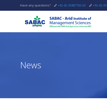
Have any questions?
+92-42-35887762-63
+92-42-3
News