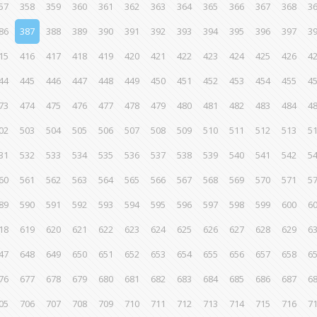
57
358
359
360
361
362
363
364
365
366
367
368
3
86
387
388
389
390
391
392
393
394
395
396
397
3
15
416
417
418
419
420
421
422
423
424
425
426
4
44
445
446
447
448
449
450
451
452
453
454
455
4
73
474
475
476
477
478
479
480
481
482
483
484
4
02
503
504
505
506
507
508
509
510
511
512
513
5
31
532
533
534
535
536
537
538
539
540
541
542
5
60
561
562
563
564
565
566
567
568
569
570
571
5
89
590
591
592
593
594
595
596
597
598
599
600
6
18
619
620
621
622
623
624
625
626
627
628
629
6
47
648
649
650
651
652
653
654
655
656
657
658
6
76
677
678
679
680
681
682
683
684
685
686
687
6
05
706
707
708
709
710
711
712
713
714
715
716
7