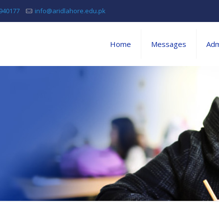
5940177
info@aridlahore.edu.pk
Home
Messages
Adm