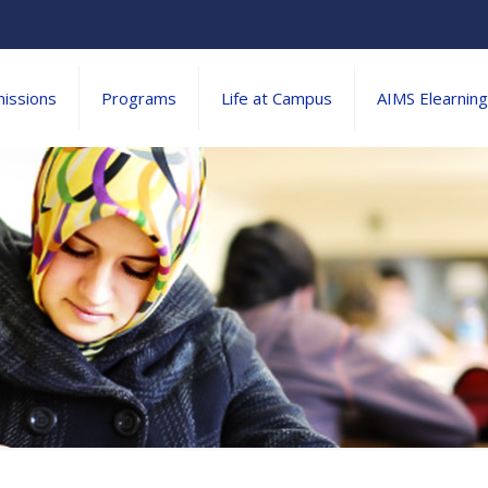
issions
Programs
Life at Campus
AIMS Elearning