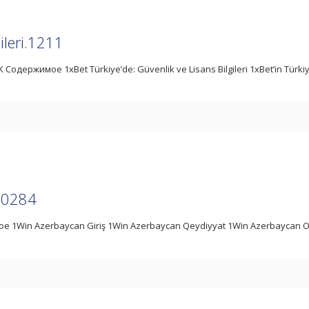
ileri.1211
одержимое 1xBet Türkiye’de: Güvenlik ve Lisans Bilgileri 1xBet’in Türkiye’de
.10284
1Win Azerbaycan Giriş 1Win Azerbaycan Qeydiyyat 1Win Azerbaycan Oyun