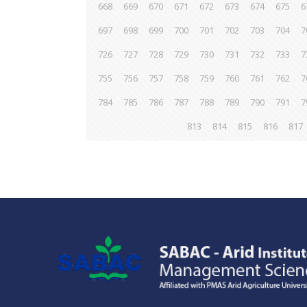
668
669
670
671
672
673
674
675
6
697
698
699
700
701
702
703
704
7
726
727
728
729
730
731
732
733
7
755
756
757
758
759
760
761
762
7
784
785
786
787
788
789
790
791
7
813
814
815
816
817