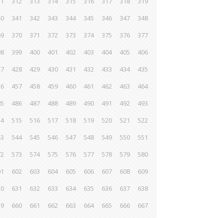
11
312
313
314
315
316
317
318
319
40
341
342
343
344
345
346
347
348
69
370
371
372
373
374
375
376
377
98
399
400
401
402
403
404
405
406
27
428
429
430
431
432
433
434
435
56
457
458
459
460
461
462
463
464
85
486
487
488
489
490
491
492
493
14
515
516
517
518
519
520
521
522
43
544
545
546
547
548
549
550
551
72
573
574
575
576
577
578
579
580
01
602
603
604
605
606
607
608
609
30
631
632
633
634
635
636
637
638
59
660
661
662
663
664
665
666
667