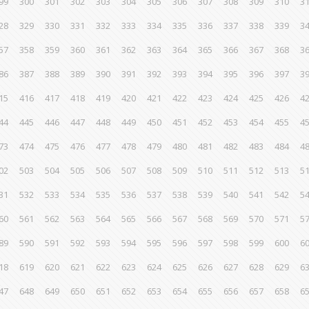
99
300
301
302
303
304
305
306
307
308
309
310
3
28
329
330
331
332
333
334
335
336
337
338
339
3
57
358
359
360
361
362
363
364
365
366
367
368
3
86
387
388
389
390
391
392
393
394
395
396
397
3
15
416
417
418
419
420
421
422
423
424
425
426
4
44
445
446
447
448
449
450
451
452
453
454
455
4
73
474
475
476
477
478
479
480
481
482
483
484
4
02
503
504
505
506
507
508
509
510
511
512
513
5
31
532
533
534
535
536
537
538
539
540
541
542
5
60
561
562
563
564
565
566
567
568
569
570
571
5
89
590
591
592
593
594
595
596
597
598
599
600
6
18
619
620
621
622
623
624
625
626
627
628
629
6
47
648
649
650
651
652
653
654
655
656
657
658
6