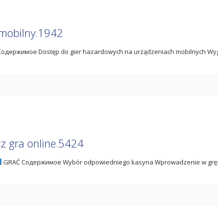
 mobilny.1942
одержимое Dostęp do gier hazardowych na urządzeniach mobilnych Wygo
cz gra online.5424
GRAĆ Содержимое Wybór odpowiedniego kasyna Wprowadzenie w grę: kr