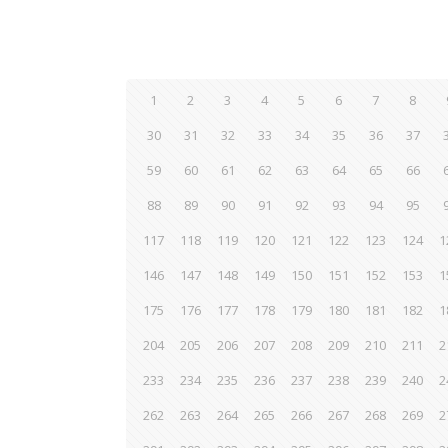
1
2
3
4
5
6
7
8
30
31
32
33
34
35
36
37
59
60
61
62
63
64
65
66
88
89
90
91
92
93
94
95
117
118
119
120
121
122
123
124
1
146
147
148
149
150
151
152
153
1
175
176
177
178
179
180
181
182
1
204
205
206
207
208
209
210
211
2
233
234
235
236
237
238
239
240
2
262
263
264
265
266
267
268
269
2