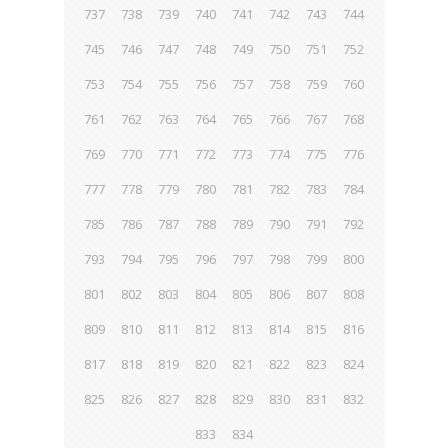
737
738
739
740
741
742
743
744
745
746
747
748
749
750
751
752
753
754
755
756
757
758
759
760
761
762
763
764
765
766
767
768
769
770
771
772
773
774
775
776
777
778
779
780
781
782
783
784
785
786
787
788
789
790
791
792
793
794
795
796
797
798
799
800
801
802
803
804
805
806
807
808
809
810
811
812
813
814
815
816
817
818
819
820
821
822
823
824
825
826
827
828
829
830
831
832
833
834