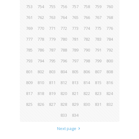
753
754
755
756
757
758
759
760
761
762
763
764
765
766
767
768
769
770
771
772
773
774
775
776
777
778
779
780
781
782
783
784
785
786
787
788
789
790
791
792
793
794
795
796
797
798
799
800
801
802
803
804
805
806
807
808
809
810
811
812
813
814
815
816
817
818
819
820
821
822
823
824
825
826
827
828
829
830
831
832
833
834
Next page