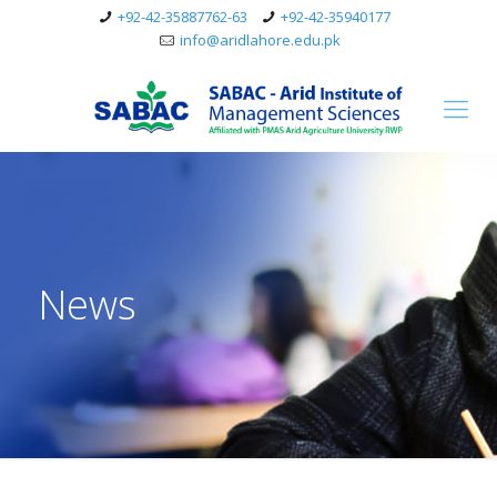
+92-42-35887762-63
+92-42-35940177
info@aridlahore.edu.pk
News