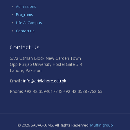
Admissions
Programs
Life At Campus
Contact us
Contact Us
5/72 Usman Block New Garden Town
Opp Punjab University Hostel Gate # 4
Lahore, Pakistan.
Email :
info@aridlahore.edu.pk
Phone: +92-42-35940177 & +92-42-35887762-63
© 2026 SABAC- AIMS. All Rights Reserved.
Muffin group