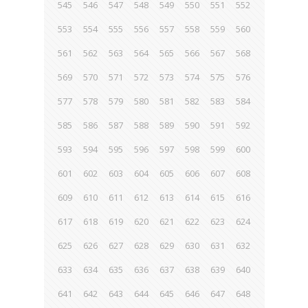
545
546
547
548
549
550
551
552
553
554
555
556
557
558
559
560
561
562
563
564
565
566
567
568
569
570
571
572
573
574
575
576
577
578
579
580
581
582
583
584
585
586
587
588
589
590
591
592
593
594
595
596
597
598
599
600
601
602
603
604
605
606
607
608
609
610
611
612
613
614
615
616
617
618
619
620
621
622
623
624
625
626
627
628
629
630
631
632
633
634
635
636
637
638
639
640
641
642
643
644
645
646
647
648