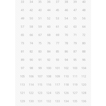
33
34
35
36
37
38
39
40
41
42
43
44
45
46
47
48
49
50
51
52
53
54
55
56
57
58
59
60
61
62
63
64
65
66
67
68
69
70
71
72
73
74
75
76
77
78
79
80
81
82
83
84
85
86
87
88
89
90
91
92
93
94
95
96
97
98
99
100
101
102
103
104
105
106
107
108
109
110
111
112
113
114
115
116
117
118
119
120
121
122
123
124
125
126
127
128
129
130
131
132
133
134
135
136