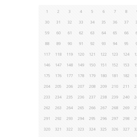
1
2
3
4
5
6
7
8
30
31
32
33
34
35
36
37
59
60
61
62
63
64
65
66
88
89
90
91
92
93
94
95
117
118
119
120
121
122
123
124
1
146
147
148
149
150
151
152
153
1
175
176
177
178
179
180
181
182
1
204
205
206
207
208
209
210
211
2
233
234
235
236
237
238
239
240
2
262
263
264
265
266
267
268
269
2
291
292
293
294
295
296
297
298
2
320
321
322
323
324
325
326
327
3