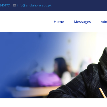
5940177
info@aridlahore.edu.pk
Home
Messages
Adm