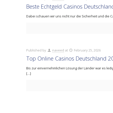
Beste Echtgeld Casinos Deutschlan
Dabei schauen wir uns nicht nur die Sicherheit und die
Published by
naveed
at
February 25, 2026
Top Online Casinos Deutschland 20
Bis zur einvernehmlichen Lösung der Länder war es ledig
[…]