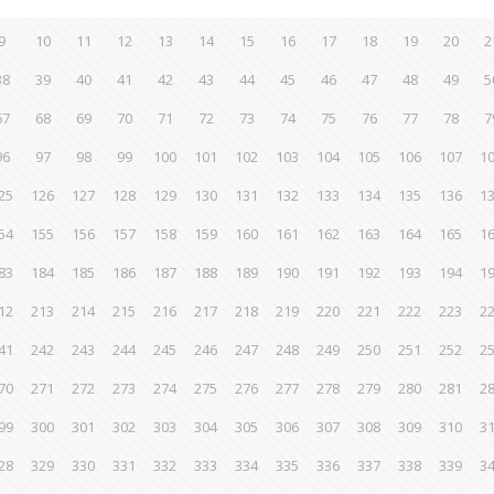
9
10
11
12
13
14
15
16
17
18
19
20
2
38
39
40
41
42
43
44
45
46
47
48
49
5
67
68
69
70
71
72
73
74
75
76
77
78
7
96
97
98
99
100
101
102
103
104
105
106
107
1
25
126
127
128
129
130
131
132
133
134
135
136
1
54
155
156
157
158
159
160
161
162
163
164
165
1
83
184
185
186
187
188
189
190
191
192
193
194
1
12
213
214
215
216
217
218
219
220
221
222
223
2
41
242
243
244
245
246
247
248
249
250
251
252
2
70
271
272
273
274
275
276
277
278
279
280
281
2
99
300
301
302
303
304
305
306
307
308
309
310
3
28
329
330
331
332
333
334
335
336
337
338
339
3