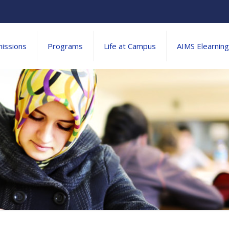
issions
Programs
Life at Campus
AIMS Elearning