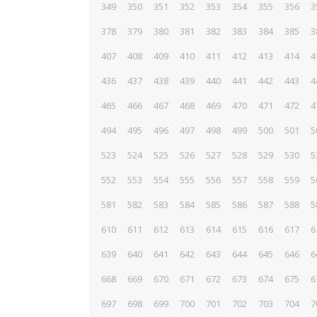
349
350
351
352
353
354
355
356
3
378
379
380
381
382
383
384
385
3
407
408
409
410
411
412
413
414
4
436
437
438
439
440
441
442
443
4
465
466
467
468
469
470
471
472
4
494
495
496
497
498
499
500
501
5
523
524
525
526
527
528
529
530
5
552
553
554
555
556
557
558
559
5
581
582
583
584
585
586
587
588
5
610
611
612
613
614
615
616
617
6
639
640
641
642
643
644
645
646
6
668
669
670
671
672
673
674
675
6
697
698
699
700
701
702
703
704
7