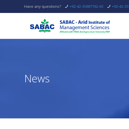
Have any questions?
+92-42-35887762-63
+92-42-3
News