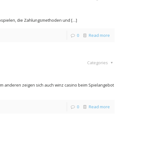
inospielen, die Zahlungsmethoden und
[…]
0
Read more
Categories
 Zum anderen zeigen sich auch winz casino beim Spielangebot
0
Read more