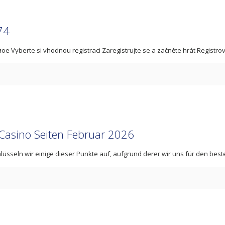
74
 Vyberte si vhodnou registraci Zaregistrujte se a začněte hrát Registr
 Casino Seiten Februar 2026
lüsseln wir einige dieser Punkte auf, aufgrund derer wir uns für den best