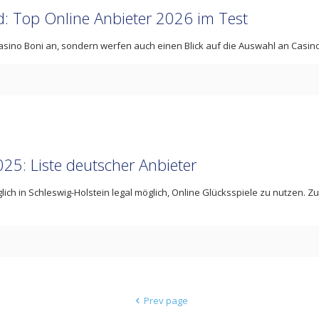
d: Top Online Anbieter 2026 im Test
 Casino Boni an, sondern werfen auch einen Blick auf die Auswahl an Cas
25: Liste deutscher Anbieter
lich in Schleswig-Holstein legal möglich, Online Glücksspiele zu nutzen.
Prev page