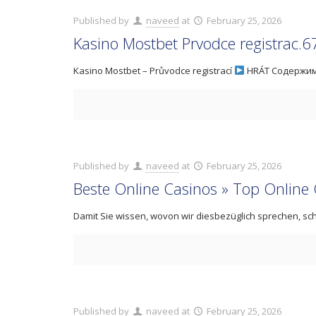
Published by
naveed
at
February 25, 2026
Kasino Mostbet Prvodce registrac.6
Kasino Mostbet – Průvodce registrací
HRÁT Содержимое
Published by
naveed
at
February 25, 2026
Beste Online Casinos » Top Online
Damit Sie wissen, wovon wir diesbezüglich sprechen, sch
Published by
naveed
at
February 25, 2026