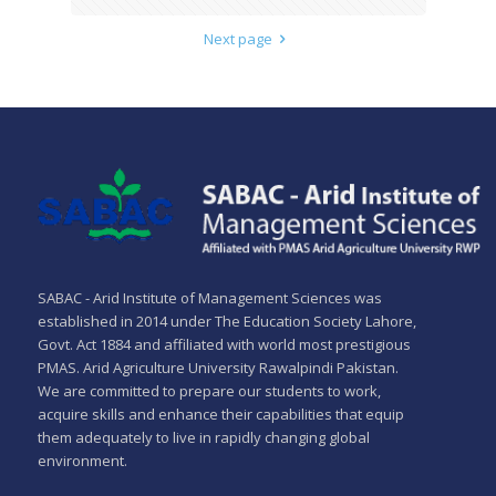
Next page
SABAC - Arid Institute of Management Sciences was
established in 2014 under The Education Society Lahore,
Govt. Act 1884 and affiliated with world most prestigious
PMAS. Arid Agriculture University Rawalpindi Pakistan.
We are committed to prepare our students to work,
acquire skills and enhance their capabilities that equip
them adequately to live in rapidly changing global
environment.