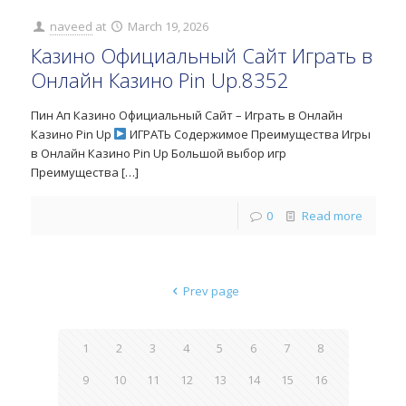
naveed
at
March 19, 2026
Казино Официальный Сайт Играть в
Онлайн Казино Pin Up.8352
Пин Ап Казино Официальный Сайт – Играть в Онлайн
Казино Pin Up
ИГРАТЬ Содержимое Преимущества Игры
в Онлайн Казино Pin Up Большой выбор игр
Преимущества
[…]
0
Read more
Prev page
1
2
3
4
5
6
7
8
9
10
11
12
13
14
15
16