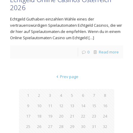
2026
Echtgeld Guthaben einzahlen Wähle eines der
vertrauenswürdigen Spielautomaten Echtgeld Casinos, die wir
dir hier auf Spielautomaten.de empfehlen. Wenn du in einem
Online Spielautomaten Casino um Echtgeld
[…]
0
Read more
Prev page
1
2
3
4
5
6
7
8
9
10
11
12
13
14
15
16
17
18
19
20
21
22
23
24
25
26
27
28
29
30
31
32