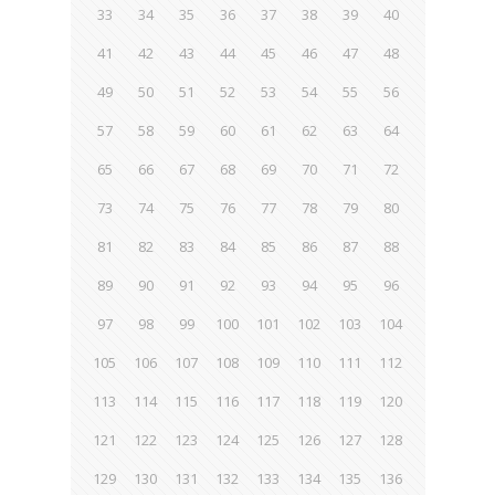
33
34
35
36
37
38
39
40
41
42
43
44
45
46
47
48
49
50
51
52
53
54
55
56
57
58
59
60
61
62
63
64
65
66
67
68
69
70
71
72
73
74
75
76
77
78
79
80
81
82
83
84
85
86
87
88
89
90
91
92
93
94
95
96
97
98
99
100
101
102
103
104
105
106
107
108
109
110
111
112
113
114
115
116
117
118
119
120
121
122
123
124
125
126
127
128
129
130
131
132
133
134
135
136