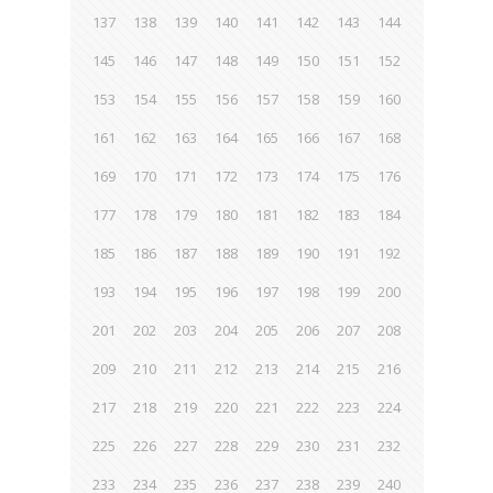
137
138
139
140
141
142
143
144
145
146
147
148
149
150
151
152
153
154
155
156
157
158
159
160
161
162
163
164
165
166
167
168
169
170
171
172
173
174
175
176
177
178
179
180
181
182
183
184
185
186
187
188
189
190
191
192
193
194
195
196
197
198
199
200
201
202
203
204
205
206
207
208
209
210
211
212
213
214
215
216
217
218
219
220
221
222
223
224
225
226
227
228
229
230
231
232
233
234
235
236
237
238
239
240