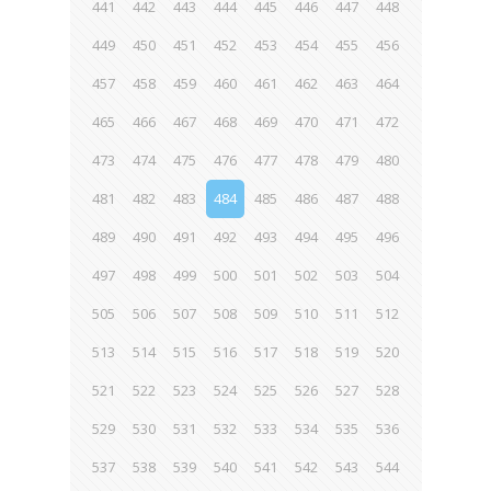
441
442
443
444
445
446
447
448
449
450
451
452
453
454
455
456
457
458
459
460
461
462
463
464
465
466
467
468
469
470
471
472
473
474
475
476
477
478
479
480
481
482
483
484
485
486
487
488
489
490
491
492
493
494
495
496
497
498
499
500
501
502
503
504
505
506
507
508
509
510
511
512
513
514
515
516
517
518
519
520
521
522
523
524
525
526
527
528
529
530
531
532
533
534
535
536
537
538
539
540
541
542
543
544