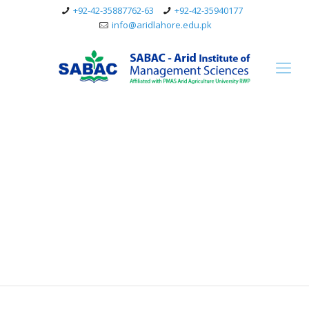
+92-42-35887762-63
+92-42-35940177
info@aridlahore.edu.pk
News