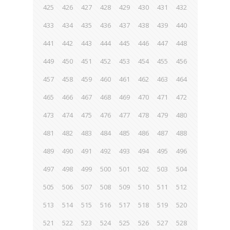
425
426
427
428
429
430
431
432
433
434
435
436
437
438
439
440
441
442
443
444
445
446
447
448
449
450
451
452
453
454
455
456
457
458
459
460
461
462
463
464
465
466
467
468
469
470
471
472
473
474
475
476
477
478
479
480
481
482
483
484
485
486
487
488
489
490
491
492
493
494
495
496
497
498
499
500
501
502
503
504
505
506
507
508
509
510
511
512
513
514
515
516
517
518
519
520
521
522
523
524
525
526
527
528