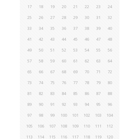
17
18
19
20
21
22
23
24
25
26
27
28
29
30
31
32
33
34
35
36
37
38
39
40
41
42
43
44
45
46
47
48
49
50
51
52
53
54
55
56
57
58
59
60
61
62
63
64
65
66
67
68
69
70
71
72
73
74
75
76
77
78
79
80
81
82
83
84
85
86
87
88
89
90
91
92
93
94
95
96
97
98
99
100
101
102
103
104
105
106
107
108
109
110
111
112
113
114
115
116
117
118
119
120