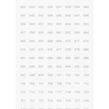
633
634
635
636
637
638
639
640
641
642
643
644
645
646
647
648
649
650
651
652
653
654
655
656
657
658
659
660
661
662
663
664
665
666
667
668
669
670
671
672
673
674
675
676
677
678
679
680
681
682
683
684
685
686
687
688
689
690
691
692
693
694
695
696
697
698
699
700
701
702
703
704
705
706
707
708
709
710
711
712
713
714
715
716
717
718
719
720
721
722
723
724
725
726
727
728