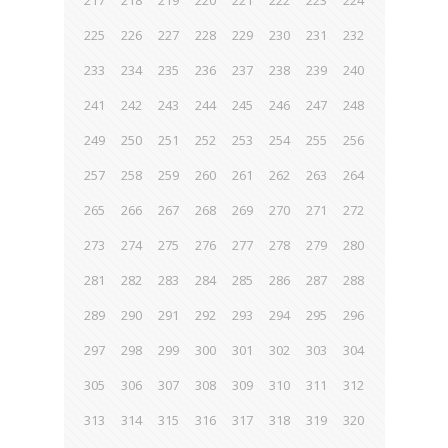
217
218
219
220
221
222
223
224
225
226
227
228
229
230
231
232
233
234
235
236
237
238
239
240
241
242
243
244
245
246
247
248
249
250
251
252
253
254
255
256
257
258
259
260
261
262
263
264
265
266
267
268
269
270
271
272
273
274
275
276
277
278
279
280
281
282
283
284
285
286
287
288
289
290
291
292
293
294
295
296
297
298
299
300
301
302
303
304
305
306
307
308
309
310
311
312
313
314
315
316
317
318
319
320