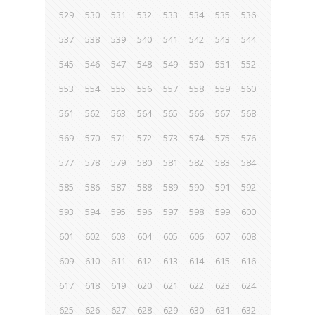
529
530
531
532
533
534
535
536
537
538
539
540
541
542
543
544
545
546
547
548
549
550
551
552
553
554
555
556
557
558
559
560
561
562
563
564
565
566
567
568
569
570
571
572
573
574
575
576
577
578
579
580
581
582
583
584
585
586
587
588
589
590
591
592
593
594
595
596
597
598
599
600
601
602
603
604
605
606
607
608
609
610
611
612
613
614
615
616
617
618
619
620
621
622
623
624
625
626
627
628
629
630
631
632