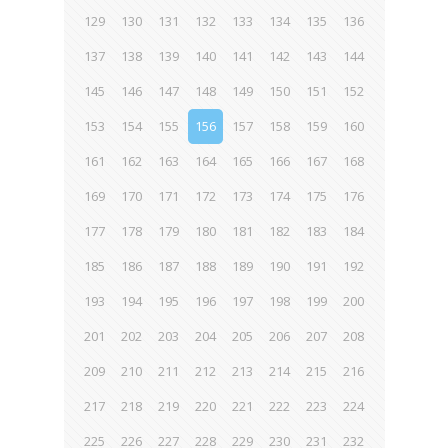
129
130
131
132
133
134
135
136
137
138
139
140
141
142
143
144
145
146
147
148
149
150
151
152
153
154
155
156
157
158
159
160
161
162
163
164
165
166
167
168
169
170
171
172
173
174
175
176
177
178
179
180
181
182
183
184
185
186
187
188
189
190
191
192
193
194
195
196
197
198
199
200
201
202
203
204
205
206
207
208
209
210
211
212
213
214
215
216
217
218
219
220
221
222
223
224
225
226
227
228
229
230
231
232