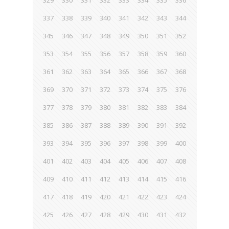
329
330
331
332
333
334
335
336
337
338
339
340
341
342
343
344
345
346
347
348
349
350
351
352
353
354
355
356
357
358
359
360
361
362
363
364
365
366
367
368
369
370
371
372
373
374
375
376
377
378
379
380
381
382
383
384
385
386
387
388
389
390
391
392
393
394
395
396
397
398
399
400
401
402
403
404
405
406
407
408
409
410
411
412
413
414
415
416
417
418
419
420
421
422
423
424
425
426
427
428
429
430
431
432