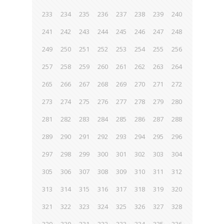
233
234
235
236
237
238
239
240
241
242
243
244
245
246
247
248
249
250
251
252
253
254
255
256
257
258
259
260
261
262
263
264
265
266
267
268
269
270
271
272
273
274
275
276
277
278
279
280
281
282
283
284
285
286
287
288
289
290
291
292
293
294
295
296
297
298
299
300
301
302
303
304
305
306
307
308
309
310
311
312
313
314
315
316
317
318
319
320
321
322
323
324
325
326
327
328