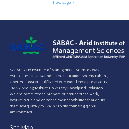
Next page
SABAC - Arid Institute of Management Sciences was
established in 2014 under The Education Society Lahore,
Govt. Act 1884 and affiliated with world most prestigious
PMAS. Arid Agriculture University Rawalpindi Pakistan.
We are committed to prepare our students to work,
acquire skills and enhance their capabilities that equip
them adequately to live in rapidly changing global
environment.
Site Map