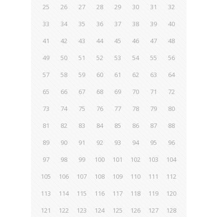
25
26
27
28
29
30
31
32
33
34
35
36
37
38
39
40
41
42
43
44
45
46
47
48
49
50
51
52
53
54
55
56
57
58
59
60
61
62
63
64
65
66
67
68
69
70
71
72
73
74
75
76
77
78
79
80
81
82
83
84
85
86
87
88
89
90
91
92
93
94
95
96
97
98
99
100
101
102
103
104
105
106
107
108
109
110
111
112
113
114
115
116
117
118
119
120
121
122
123
124
125
126
127
128