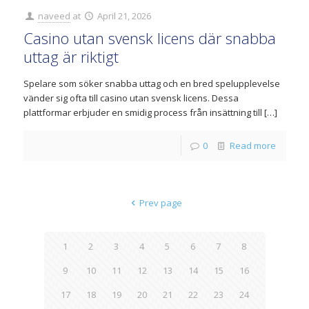
naveed
at
April 21, 2026
Casino utan svensk licens där snabba
uttag är riktigt
Spelare som söker snabba uttag och en bred spelupplevelse
vänder sig ofta till casino utan svensk licens. Dessa
plattformar erbjuder en smidig process från insättning till
[…]
0
Read more
Prev page
1
2
3
4
5
6
7
8
9
10
11
12
13
14
15
16
17
18
19
20
21
22
23
24