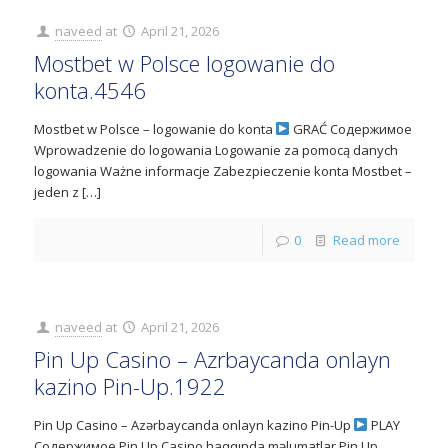
naveed
at
April 21, 2026
Mostbet w Polsce logowanie do
konta.4546
Mostbet w Polsce – logowanie do konta
GRAĆ Содержимое
Wprowadzenie do logowania Logowanie za pomocą danych
logowania Ważne informacje Zabezpieczenie konta Mostbet –
jeden z
[…]
0
Read more
naveed
at
April 21, 2026
Pin Up Casino – Azrbaycanda onlayn
kazino Pin-Up.1922
Pin Up Casino – Azərbaycanda onlayn kazino Pin-Up
PLAY
Содержимое Pin Up Casino haqqında məlumatlar Pin Up