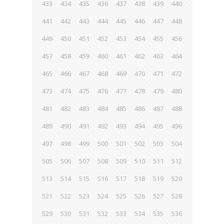
433
434
435
436
437
438
439
440
441
442
443
444
445
446
447
448
449
450
451
452
453
454
455
456
457
458
459
460
461
462
463
464
465
466
467
468
469
470
471
472
473
474
475
476
477
478
479
480
481
482
483
484
485
486
487
488
489
490
491
492
493
494
495
496
497
498
499
500
501
502
503
504
505
506
507
508
509
510
511
512
513
514
515
516
517
518
519
520
521
522
523
524
525
526
527
528
529
530
531
532
533
534
535
536