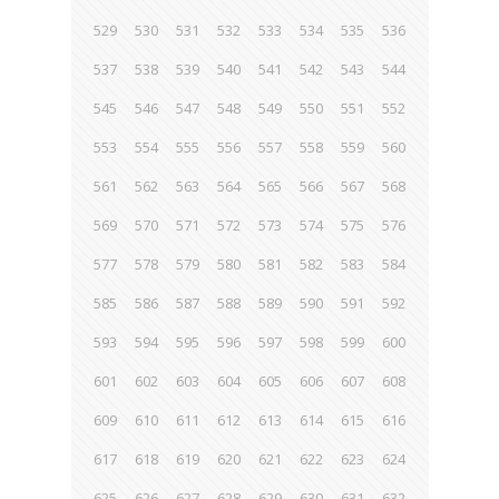
529
530
531
532
533
534
535
536
537
538
539
540
541
542
543
544
545
546
547
548
549
550
551
552
553
554
555
556
557
558
559
560
561
562
563
564
565
566
567
568
569
570
571
572
573
574
575
576
577
578
579
580
581
582
583
584
585
586
587
588
589
590
591
592
593
594
595
596
597
598
599
600
601
602
603
604
605
606
607
608
609
610
611
612
613
614
615
616
617
618
619
620
621
622
623
624
625
626
627
628
629
630
631
632