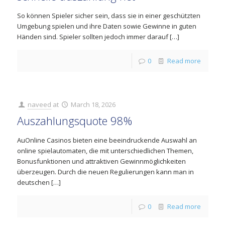
So können Spieler sicher sein, dass sie in einer geschützten
Umgebung spielen und ihre Daten sowie Gewinne in guten
Händen sind. Spieler sollten jedoch immer darauf
[…]
0
Read more
naveed
at
March 18, 2026
Auszahlungsquote 98%
AuOnline Casinos bieten eine beeindruckende Auswahl an
online spielautomaten, die mit unterschiedlichen Themen,
Bonusfunktionen und attraktiven Gewinnmöglichkeiten
überzeugen. Durch die neuen Regulierungen kann man in
deutschen
[…]
0
Read more