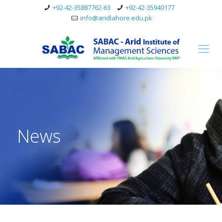
+92-42-35887762-63
+92-42-35940177
info@aridlahore.edu.pk
News