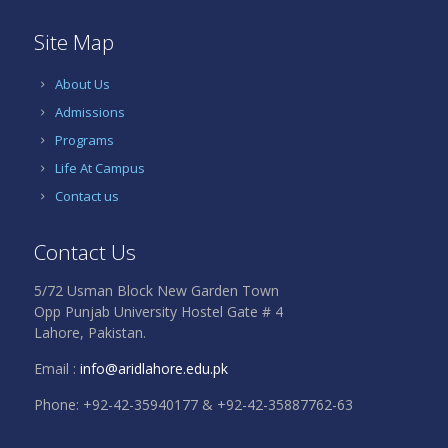
Site Map
About Us
Admissions
Programs
Life At Campus
Contact us
Contact Us
5/72 Usman Block New Garden Town
Opp Punjab University Hostel Gate # 4
Lahore, Pakistan.
Email :
info@aridlahore.edu.pk
Phone: +92-42-35940177 & +92-42-35887762-63