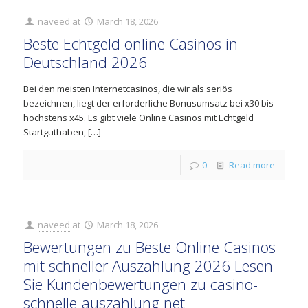
naveed
at
March 18, 2026
Beste Echtgeld online Casinos in
Deutschland 2026
Bei den meisten Internetcasinos, die wir als seriös
bezeichnen, liegt der erforderliche Bonusumsatz bei x30 bis
höchstens x45. Es gibt viele Online Casinos mit Echtgeld
Startguthaben,
[…]
0
Read more
naveed
at
March 18, 2026
Bewertungen zu Beste Online Casinos
mit schneller Auszahlung 2026 Lesen
Sie Kundenbewertungen zu casino-
schnelle-auszahlung net