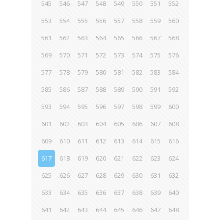
545
546
547
548
549
550
551
552
553
554
555
556
557
558
559
560
561
562
563
564
565
566
567
568
569
570
571
572
573
574
575
576
577
578
579
580
581
582
583
584
585
586
587
588
589
590
591
592
593
594
595
596
597
598
599
600
601
602
603
604
605
606
607
608
609
610
611
612
613
614
615
616
617
618
619
620
621
622
623
624
625
626
627
628
629
630
631
632
633
634
635
636
637
638
639
640
641
642
643
644
645
646
647
648