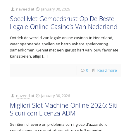
naveed
at
January 30, 2026
Speel Met Gemoedsrust Op De Beste
Legale Online Casino’s Van Nederland
Ontdek de wereld van legale online casino’s in Nederland,
waar spannende spellen en betrouwbare spelervaring
samenkomen. Geniet met een gerust hart van jouw favoriete
kansspelen, altijd
[…]
0
Read more
naveed
at
January 30, 2026
Migliori Slot Machine Online 2026: Siti
Sicuri con Licenza ADM
Se ritieni di avere un problema con il gioco d’azzardo, o
semplicemente se vuoi informarti, ecco le 3 maggiori