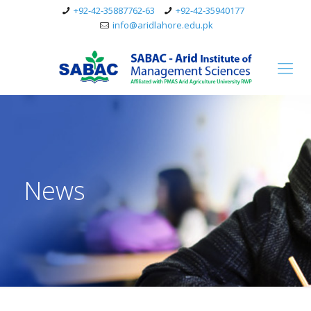
+92-42-35887762-63
+92-42-35940177
info@aridlahore.edu.pk
News