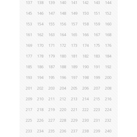
137
138
139
140
141
142
143
144
145
146
147
148
149
150
151
152
153
154
155
156
157
158
159
160
161
162
163
164
165
166
167
168
169
170
171
172
173
174
175
176
177
178
179
180
181
182
183
184
185
186
187
188
189
190
191
192
193
194
195
196
197
198
199
200
201
202
203
204
205
206
207
208
209
210
211
212
213
214
215
216
217
218
219
220
221
222
223
224
225
226
227
228
229
230
231
232
233
234
235
236
237
238
239
240