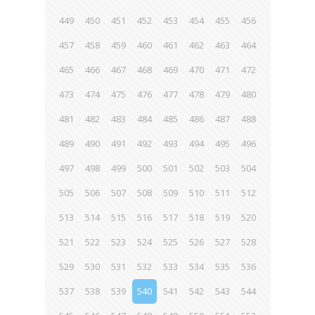
449
450
451
452
453
454
455
456
457
458
459
460
461
462
463
464
465
466
467
468
469
470
471
472
473
474
475
476
477
478
479
480
481
482
483
484
485
486
487
488
489
490
491
492
493
494
495
496
497
498
499
500
501
502
503
504
505
506
507
508
509
510
511
512
513
514
515
516
517
518
519
520
521
522
523
524
525
526
527
528
529
530
531
532
533
534
535
536
537
538
539
540
541
542
543
544