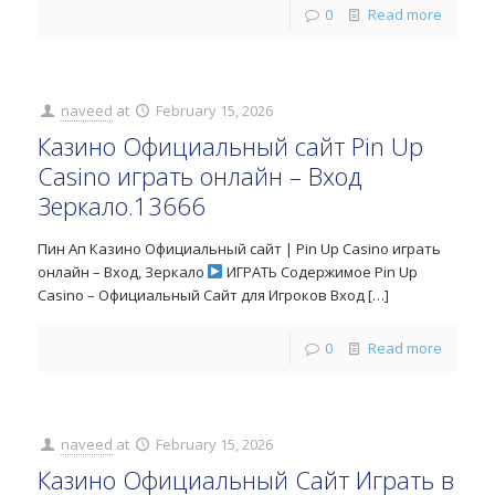
0
Read more
naveed
at
February 15, 2026
Казино Официальный сайт Pin Up
Casino играть онлайн – Вход
Зеркало.13666
Пин Ап Казино Официальный сайт | Pin Up Casino играть
онлайн – Вход, Зеркало
ИГРАТЬ Содержимое Pin Up
Casino – Официальный Сайт для Игроков Вход
[…]
0
Read more
naveed
at
February 15, 2026
Казино Официальный Сайт Играть в