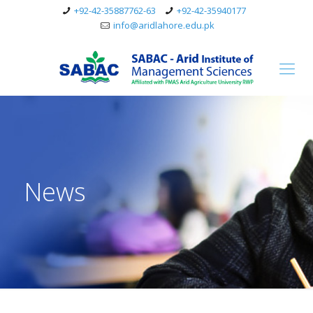
+92-42-35887762-63
+92-42-35940177
info@aridlahore.edu.pk
News