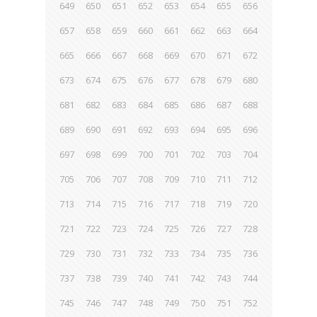
649
650
651
652
653
654
655
656
657
658
659
660
661
662
663
664
665
666
667
668
669
670
671
672
673
674
675
676
677
678
679
680
681
682
683
684
685
686
687
688
689
690
691
692
693
694
695
696
697
698
699
700
701
702
703
704
705
706
707
708
709
710
711
712
713
714
715
716
717
718
719
720
721
722
723
724
725
726
727
728
729
730
731
732
733
734
735
736
737
738
739
740
741
742
743
744
745
746
747
748
749
750
751
752