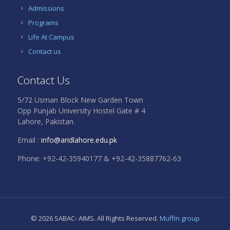
Admissions
Programs
Life At Campus
Contact us
Contact Us
5/72 Usman Block New Garden Town
Opp Punjab University Hostel Gate # 4
Lahore, Pakistan.
Email :
info@aridlahore.edu.pk
Phone: +92-42-35940177 & +92-42-35887762-63
© 2026 SABAC- AIMS. All Rights Reserved.
Muffin group