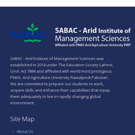
SABAC - Arid Institute of Management Sciences was
established in 2014 under The Education Society Lahore,
Govt. Act 1884 and affiliated with world most prestigious
PMAS. Arid Agriculture University Rawalpindi Pakistan.
We are committed to prepare our students to work,
acquire skills and enhance their capabilities that equip
them adequately to live in rapidly changing global
environment.
Site Map
About Us