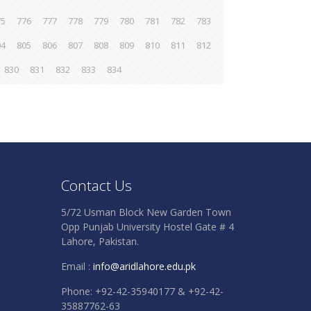
75
776
777
778
779
780
781
782
783
04
805
806
807
808
809
810
811
812
830
831
832
833
834
Contact Us
5/72 Usman Block New Garden Town
Opp Punjab University Hostel Gate # 4
Lahore, Pakistan.
Email :
info@aridlahore.edu.pk
Phone: +92-42-35940177 & +92-42-
35887762-63