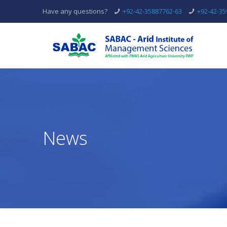
Have any questions?
+92-42-35887762-63
+92-42-3
News