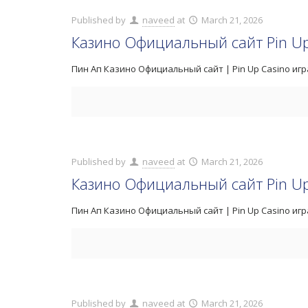
Published by
naveed
at
March 21, 2026
Казино Официальный сайт Pin Up
Пин Ап Казино Официальный сайт | Pin Up Casino игр
Published by
naveed
at
March 21, 2026
Казино Официальный сайт Pin Up 
Пин Ап Казино Официальный сайт | Pin Up Casino игр
Published by
naveed
at
March 21, 2026