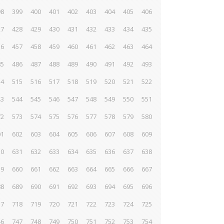
98
399
400
401
402
403
404
405
406
27
428
429
430
431
432
433
434
435
56
457
458
459
460
461
462
463
464
85
486
487
488
489
490
491
492
493
14
515
516
517
518
519
520
521
522
43
544
545
546
547
548
549
550
551
72
573
574
575
576
577
578
579
580
01
602
603
604
605
606
607
608
609
30
631
632
633
634
635
636
637
638
59
660
661
662
663
664
665
666
667
88
689
690
691
692
693
694
695
696
17
718
719
720
721
722
723
724
725
46
747
748
749
750
751
752
753
754