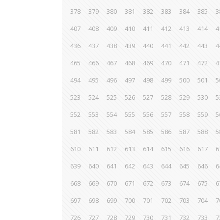
378
379
380
381
382
383
384
385
3
407
408
409
410
411
412
413
414
4
436
437
438
439
440
441
442
443
4
465
466
467
468
469
470
471
472
4
494
495
496
497
498
499
500
501
5
523
524
525
526
527
528
529
530
5
552
553
554
555
556
557
558
559
5
581
582
583
584
585
586
587
588
5
610
611
612
613
614
615
616
617
6
639
640
641
642
643
644
645
646
6
668
669
670
671
672
673
674
675
6
697
698
699
700
701
702
703
704
7
726
727
728
729
730
731
732
733
7