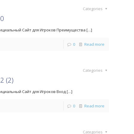
Categories
30
фициальный Сайт для Игроков Преимущества
[…]
0
Read more
Categories
2 (2)
фициальный Сайт для Игроков Вход
[…]
0
Read more
Categories