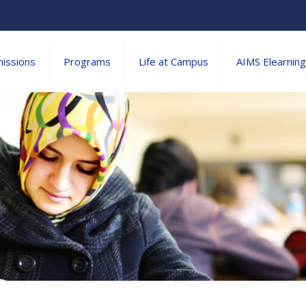
issions
Programs
Life at Campus
AIMS Elearning