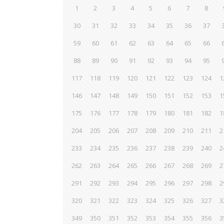
1
2
3
4
5
6
7
8
30
31
32
33
34
35
36
37
59
60
61
62
63
64
65
66
88
89
90
91
92
93
94
95
117
118
119
120
121
122
123
124
1
146
147
148
149
150
151
152
153
1
175
176
177
178
179
180
181
182
1
204
205
206
207
208
209
210
211
2
233
234
235
236
237
238
239
240
2
262
263
264
265
266
267
268
269
2
291
292
293
294
295
296
297
298
2
320
321
322
323
324
325
326
327
3
349
350
351
352
353
354
355
356
3