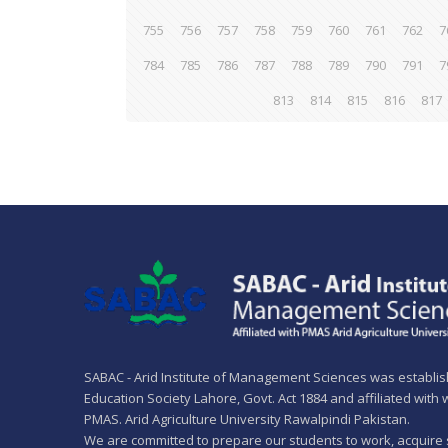
755
756
757
758
759
760
761
762
7
784
785
786
787
788
789
790
791
7
813
814
815
816
817
SABAC - Arid Institute of Management Sciences was establi
Education Society Lahore, Govt. Act 1884 and affiliated with
PMAS. Arid Agriculture University Rawalpindi Pakistan.
We are committed to prepare our students to work, acquire 