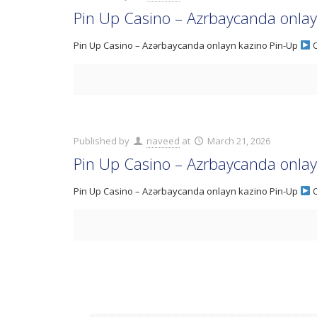
Pin Up Casino – Azrbaycanda onla
Pin Up Casino – Azərbaycanda onlayn kazino Pin-Up
O
Published by
naveed
at
March 21, 2026
Pin Up Casino – Azrbaycanda onlay
Pin Up Casino – Azərbaycanda onlayn kazino Pin-Up
O