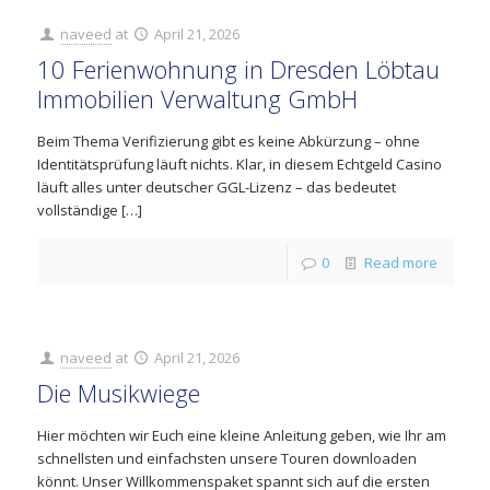
naveed
at
April 21, 2026
10 Ferienwohnung in Dresden Löbtau
Immobilien Verwaltung GmbH
Beim Thema Verifizierung gibt es keine Abkürzung – ohne
Identitätsprüfung läuft nichts. Klar, in diesem Echtgeld Casino
läuft alles unter deutscher GGL-Lizenz – das bedeutet
vollständige
[…]
0
Read more
naveed
at
April 21, 2026
Die Musikwiege
Hier möchten wir Euch eine kleine Anleitung geben, wie Ihr am
schnellsten und einfachsten unsere Touren downloaden
könnt. Unser Willkommenspaket spannt sich auf die ersten