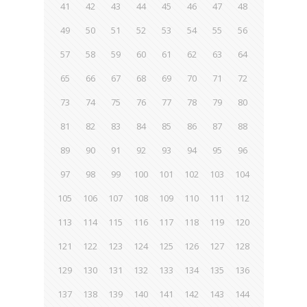
41
42
43
44
45
46
47
48
49
50
51
52
53
54
55
56
57
58
59
60
61
62
63
64
65
66
67
68
69
70
71
72
73
74
75
76
77
78
79
80
81
82
83
84
85
86
87
88
89
90
91
92
93
94
95
96
97
98
99
100
101
102
103
104
105
106
107
108
109
110
111
112
113
114
115
116
117
118
119
120
121
122
123
124
125
126
127
128
129
130
131
132
133
134
135
136
137
138
139
140
141
142
143
144