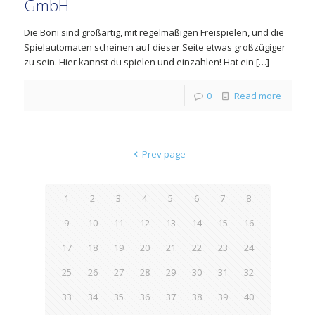
GmbH
Die Boni sind großartig, mit regelmäßigen Freispielen, und die
Spielautomaten scheinen auf dieser Seite etwas großzügiger
zu sein. Hier kannst du spielen und einzahlen! Hat ein
[…]
0
Read more
Prev page
1
2
3
4
5
6
7
8
9
10
11
12
13
14
15
16
17
18
19
20
21
22
23
24
25
26
27
28
29
30
31
32
33
34
35
36
37
38
39
40