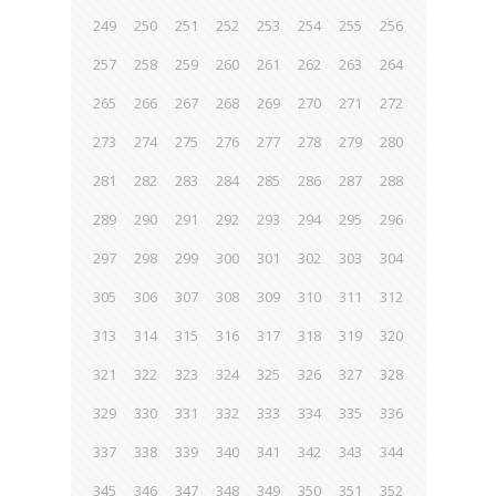
249
250
251
252
253
254
255
256
257
258
259
260
261
262
263
264
265
266
267
268
269
270
271
272
273
274
275
276
277
278
279
280
281
282
283
284
285
286
287
288
289
290
291
292
293
294
295
296
297
298
299
300
301
302
303
304
305
306
307
308
309
310
311
312
313
314
315
316
317
318
319
320
321
322
323
324
325
326
327
328
329
330
331
332
333
334
335
336
337
338
339
340
341
342
343
344
345
346
347
348
349
350
351
352