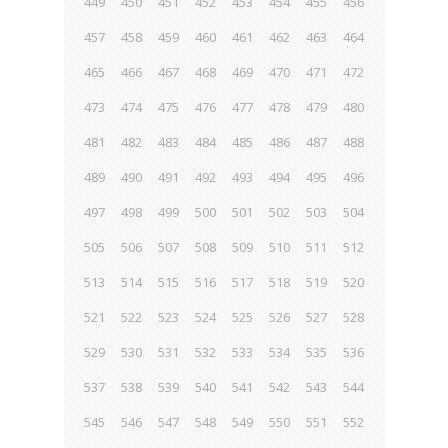
449
450
451
452
453
454
455
456
457
458
459
460
461
462
463
464
465
466
467
468
469
470
471
472
473
474
475
476
477
478
479
480
481
482
483
484
485
486
487
488
489
490
491
492
493
494
495
496
497
498
499
500
501
502
503
504
505
506
507
508
509
510
511
512
513
514
515
516
517
518
519
520
521
522
523
524
525
526
527
528
529
530
531
532
533
534
535
536
537
538
539
540
541
542
543
544
545
546
547
548
549
550
551
552