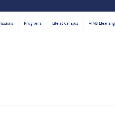
issions
Programs
Life at Campus
AIMS Elearning