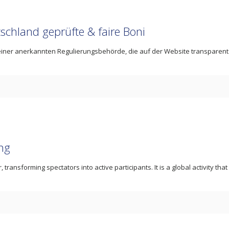
schland geprüfte & faire Boni
n einer anerkannten Regulierungsbehörde, die auf der Website transparent 
ng
transforming spectators into active participants. It is a global activity th