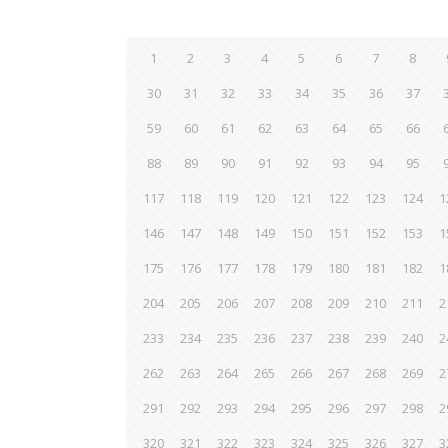
1
2
3
4
5
6
7
8
30
31
32
33
34
35
36
37
59
60
61
62
63
64
65
66
88
89
90
91
92
93
94
95
117
118
119
120
121
122
123
124
1
146
147
148
149
150
151
152
153
1
175
176
177
178
179
180
181
182
1
204
205
206
207
208
209
210
211
2
233
234
235
236
237
238
239
240
2
262
263
264
265
266
267
268
269
2
291
292
293
294
295
296
297
298
2
320
321
322
323
324
325
326
327
3