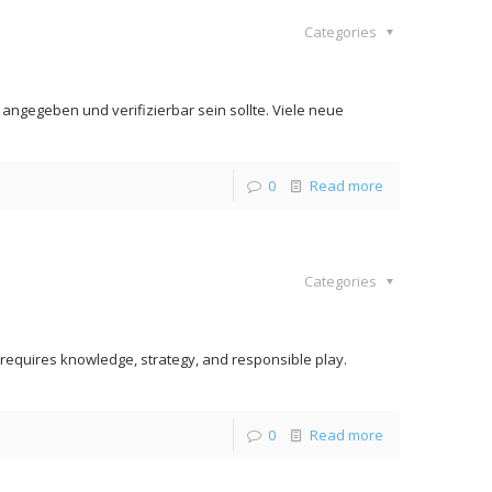
Categories
angegeben und verifizierbar sein sollte. Viele neue
0
Read more
Categories
at requires knowledge, strategy, and responsible play.
0
Read more