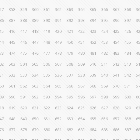
57
358
359
360
361
362
363
364
365
366
367
368
3
86
387
388
389
390
391
392
393
394
395
396
397
3
15
416
417
418
419
420
421
422
423
424
425
426
4
44
445
446
447
448
449
450
451
452
453
454
455
4
73
474
475
476
477
478
479
480
481
482
483
484
4
02
503
504
505
506
507
508
509
510
511
512
513
5
31
532
533
534
535
536
537
538
539
540
541
542
5
60
561
562
563
564
565
566
567
568
569
570
571
5
89
590
591
592
593
594
595
596
597
598
599
600
6
18
619
620
621
622
623
624
625
626
627
628
629
6
47
648
649
650
651
652
653
654
655
656
657
658
6
76
677
678
679
680
681
682
683
684
685
686
687
6