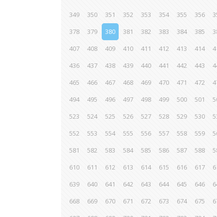
349
350
351
352
353
354
355
356
3
378
379
380
381
382
383
384
385
3
407
408
409
410
411
412
413
414
4
436
437
438
439
440
441
442
443
4
465
466
467
468
469
470
471
472
4
494
495
496
497
498
499
500
501
5
523
524
525
526
527
528
529
530
5
552
553
554
555
556
557
558
559
5
581
582
583
584
585
586
587
588
5
610
611
612
613
614
615
616
617
6
639
640
641
642
643
644
645
646
6
668
669
670
671
672
673
674
675
6