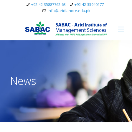
+92-42-35887762-63
+92-42-35940177
info@aridlahore.edu.pk
News