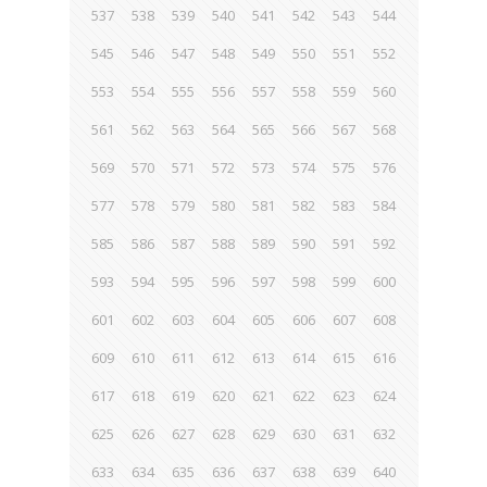
537
538
539
540
541
542
543
544
545
546
547
548
549
550
551
552
553
554
555
556
557
558
559
560
561
562
563
564
565
566
567
568
569
570
571
572
573
574
575
576
577
578
579
580
581
582
583
584
585
586
587
588
589
590
591
592
593
594
595
596
597
598
599
600
601
602
603
604
605
606
607
608
609
610
611
612
613
614
615
616
617
618
619
620
621
622
623
624
625
626
627
628
629
630
631
632
633
634
635
636
637
638
639
640