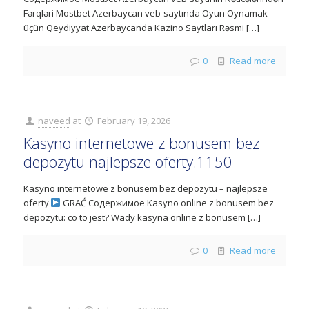
Fərqləri Mostbet Azerbaycan veb-saytında Oyun Oynamak
üçün Qeydiyyat Azerbaycanda Kazino Saytları Rəsmi
[…]
0
Read more
naveed
at
February 19, 2026
Kasyno internetowe z bonusem bez
depozytu najlepsze oferty.1150
Kasyno internetowe z bonusem bez depozytu – najlepsze
oferty
GRAĆ Содержимое Kasyno online z bonusem bez
depozytu: co to jest? Wady kasyna online z bonusem
[…]
0
Read more