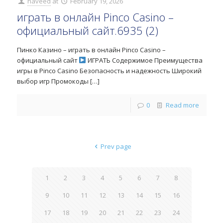
naveed
at
February 19, 2026
играть в онлайн Pinco Casino –
официальный сайт.6935 (2)
Пинко Казино – играть в онлайн Pinco Casino –
официальный сайт
ИГРАТЬ Содержимое Преимущества
игры в Pinco Casino Безопасность и надежность Широкий
выбор игр Промокоды
[…]
0
Read more
Prev page
1
2
3
4
5
6
7
8
9
10
11
12
13
14
15
16
17
18
19
20
21
22
23
24