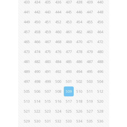
433
434
435
436
437
438
439
440
441
442
443
444
445
446
447
448
449
450
451
452
453
454
455
456
457
458
459
460
461
462
463
464
465
466
467
468
469
470
471
472
473
474
475
476
477
478
479
480
481
482
483
484
485
486
487
488
489
490
491
492
493
494
495
496
497
498
499
500
501
502
503
504
505
506
507
508
509
510
511
512
513
514
515
516
517
518
519
520
521
522
523
524
525
526
527
528
529
530
531
532
533
534
535
536