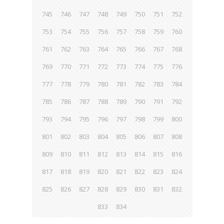
745
746
747
748
749
750
751
752
753
754
755
756
757
758
759
760
761
762
763
764
765
766
767
768
769
770
771
772
773
774
775
776
777
778
779
780
781
782
783
784
785
786
787
788
789
790
791
792
793
794
795
796
797
798
799
800
801
802
803
804
805
806
807
808
809
810
811
812
813
814
815
816
817
818
819
820
821
822
823
824
825
826
827
828
829
830
831
832
833
834