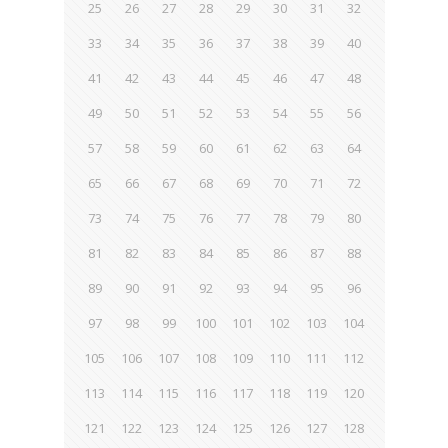
25
26
27
28
29
30
31
32
33
34
35
36
37
38
39
40
41
42
43
44
45
46
47
48
49
50
51
52
53
54
55
56
57
58
59
60
61
62
63
64
65
66
67
68
69
70
71
72
73
74
75
76
77
78
79
80
81
82
83
84
85
86
87
88
89
90
91
92
93
94
95
96
97
98
99
100
101
102
103
104
105
106
107
108
109
110
111
112
113
114
115
116
117
118
119
120
121
122
123
124
125
126
127
128