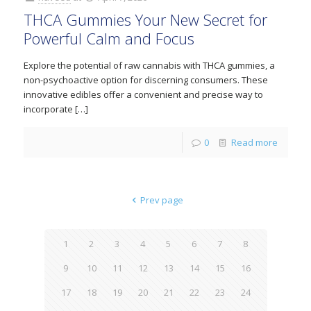
THCA Gummies Your New Secret for
Powerful Calm and Focus
Explore the potential of raw cannabis with THCA gummies, a
non-psychoactive option for discerning consumers. These
innovative edibles offer a convenient and precise way to
incorporate
[…]
0
Read more
Prev page
1
2
3
4
5
6
7
8
9
10
11
12
13
14
15
16
17
18
19
20
21
22
23
24