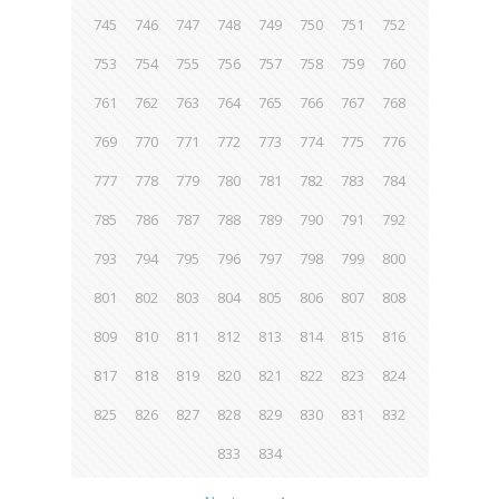
745
746
747
748
749
750
751
752
753
754
755
756
757
758
759
760
761
762
763
764
765
766
767
768
769
770
771
772
773
774
775
776
777
778
779
780
781
782
783
784
785
786
787
788
789
790
791
792
793
794
795
796
797
798
799
800
801
802
803
804
805
806
807
808
809
810
811
812
813
814
815
816
817
818
819
820
821
822
823
824
825
826
827
828
829
830
831
832
833
834