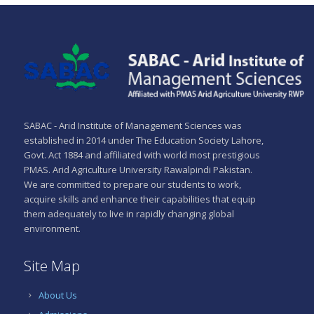
SABAC - Arid Institute of Management Sciences was
established in 2014 under The Education Society Lahore,
Govt. Act 1884 and affiliated with world most prestigious
PMAS. Arid Agriculture University Rawalpindi Pakistan.
We are committed to prepare our students to work,
acquire skills and enhance their capabilities that equip
them adequately to live in rapidly changing global
environment.
Site Map
About Us