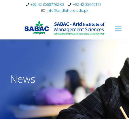
+92-42-35887762-63
+92-42-35940177
info@aridlahore.edu.pk
News