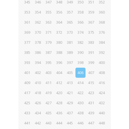
345
346
347
348
349
350
351
352
353
354
355
356
357
358
359
360
361
362
363
364
365
366
367
368
369
370
371
372
373
374
375
376
377
378
379
380
381
382
383
384
385
386
387
388
389
390
391
392
393
394
395
396
397
398
399
400
401
402
403
404
405
406
407
408
409
410
411
412
413
414
415
416
417
418
419
420
421
422
423
424
425
426
427
428
429
430
431
432
433
434
435
436
437
438
439
440
441
442
443
444
445
446
447
448