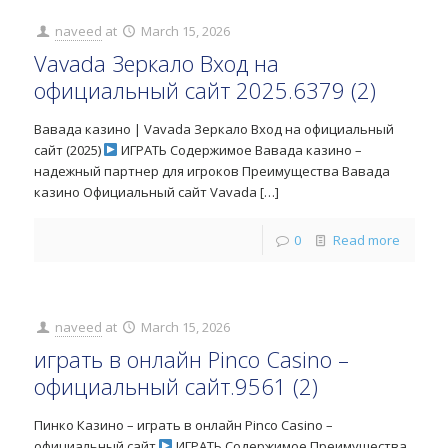
naveed
at
March 15, 2026
Vavada Зеркало Вход на
официальный сайт 2025.6379 (2)
Вавада казино | Vavada Зеркало Вход на официальный
сайт (2025)
ИГРАТЬ Содержимое Вавада казино –
надежный партнер для игроков Преимущества Вавада
казино Официальный сайт Vavada
[…]
0
Read more
naveed
at
March 15, 2026
играть в онлайн Pinco Casino –
официальный сайт.9561 (2)
Пинко Казино – играть в онлайн Pinco Casino –
официальный сайт
ИГРАТЬ Содержимое Преимущества