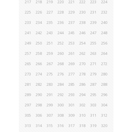
217
218
219
220
221
222
223
224
225
226
227
228
229
230
231
232
233
234
235
236
237
238
239
240
241
242
243
244
245
246
247
248
249
250
251
252
253
254
255
256
257
258
259
260
261
262
263
264
265
266
267
268
269
270
271
272
273
274
275
276
277
278
279
280
281
282
283
284
285
286
287
288
289
290
291
292
293
294
295
296
297
298
299
300
301
302
303
304
305
306
307
308
309
310
311
312
313
314
315
316
317
318
319
320