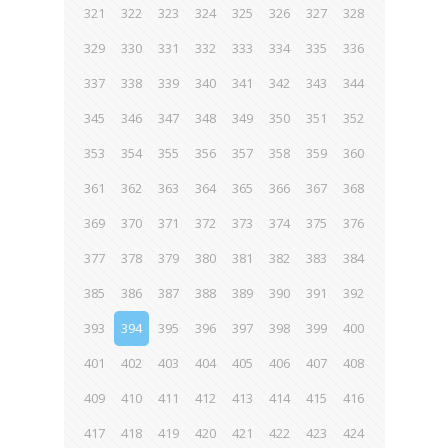
321
322
323
324
325
326
327
328
329
330
331
332
333
334
335
336
337
338
339
340
341
342
343
344
345
346
347
348
349
350
351
352
353
354
355
356
357
358
359
360
361
362
363
364
365
366
367
368
369
370
371
372
373
374
375
376
377
378
379
380
381
382
383
384
385
386
387
388
389
390
391
392
393
394
395
396
397
398
399
400
401
402
403
404
405
406
407
408
409
410
411
412
413
414
415
416
417
418
419
420
421
422
423
424