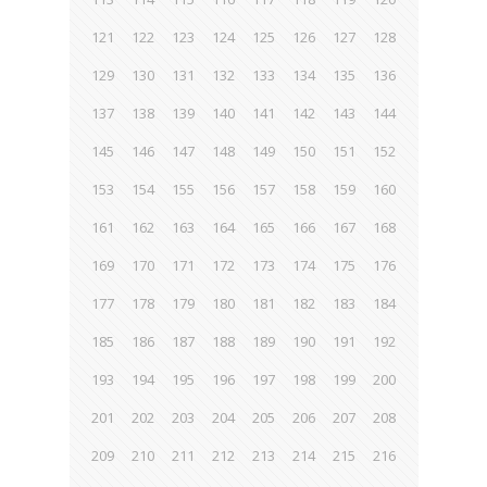
121
122
123
124
125
126
127
128
129
130
131
132
133
134
135
136
137
138
139
140
141
142
143
144
145
146
147
148
149
150
151
152
153
154
155
156
157
158
159
160
161
162
163
164
165
166
167
168
169
170
171
172
173
174
175
176
177
178
179
180
181
182
183
184
185
186
187
188
189
190
191
192
193
194
195
196
197
198
199
200
201
202
203
204
205
206
207
208
209
210
211
212
213
214
215
216