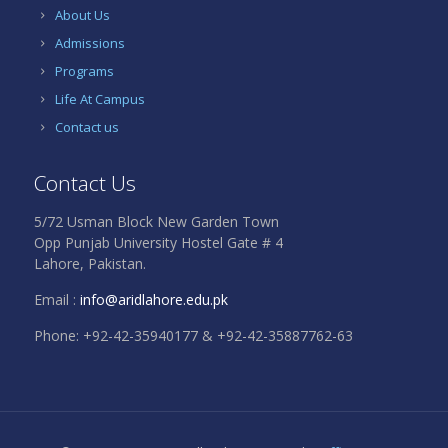
About Us
Admissions
Programs
Life At Campus
Contact us
Contact Us
5/72 Usman Block New Garden Town
Opp Punjab University Hostel Gate # 4
Lahore, Pakistan.
Email :
info@aridlahore.edu.pk
Phone: +92-42-35940177 & +92-42-35887762-63