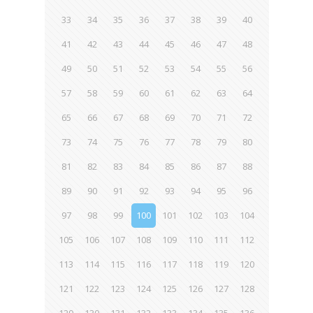
33
34
35
36
37
38
39
40
41
42
43
44
45
46
47
48
49
50
51
52
53
54
55
56
57
58
59
60
61
62
63
64
65
66
67
68
69
70
71
72
73
74
75
76
77
78
79
80
81
82
83
84
85
86
87
88
89
90
91
92
93
94
95
96
97
98
99
100
101
102
103
104
105
106
107
108
109
110
111
112
113
114
115
116
117
118
119
120
121
122
123
124
125
126
127
128