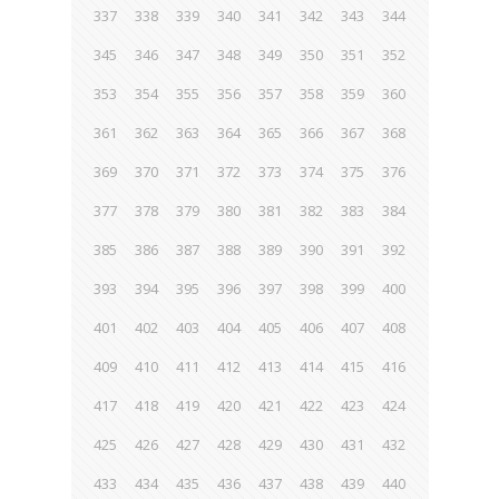
337
338
339
340
341
342
343
344
345
346
347
348
349
350
351
352
353
354
355
356
357
358
359
360
361
362
363
364
365
366
367
368
369
370
371
372
373
374
375
376
377
378
379
380
381
382
383
384
385
386
387
388
389
390
391
392
393
394
395
396
397
398
399
400
401
402
403
404
405
406
407
408
409
410
411
412
413
414
415
416
417
418
419
420
421
422
423
424
425
426
427
428
429
430
431
432
433
434
435
436
437
438
439
440