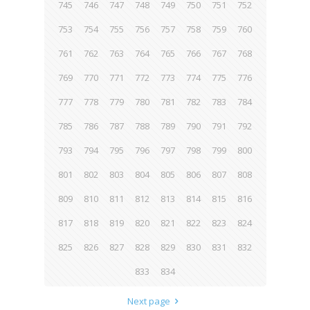
745
746
747
748
749
750
751
752
753
754
755
756
757
758
759
760
761
762
763
764
765
766
767
768
769
770
771
772
773
774
775
776
777
778
779
780
781
782
783
784
785
786
787
788
789
790
791
792
793
794
795
796
797
798
799
800
801
802
803
804
805
806
807
808
809
810
811
812
813
814
815
816
817
818
819
820
821
822
823
824
825
826
827
828
829
830
831
832
833
834
Next page