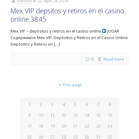
naveed
at
April 28, 2026
Mex VIP depsitos y retiros en el casino
online.3845
Mex VIP – depósitos y retiros en el casino online
JUGAR
Содержимое Mex VIP: Depósitos y Retiros en el Casino Online
Depósitos y Retiros en
[…]
0
Read more
Prev page
1
2
3
4
5
6
7
8
9
10
11
12
13
14
15
16
17
18
19
20
21
22
23
24
25
26
27
28
29
30
31
32