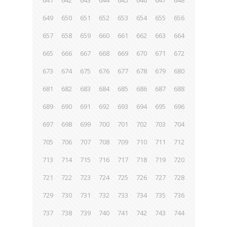
641
642
643
644
645
646
647
648
649
650
651
652
653
654
655
656
657
658
659
660
661
662
663
664
665
666
667
668
669
670
671
672
673
674
675
676
677
678
679
680
681
682
683
684
685
686
687
688
689
690
691
692
693
694
695
696
697
698
699
700
701
702
703
704
705
706
707
708
709
710
711
712
713
714
715
716
717
718
719
720
721
722
723
724
725
726
727
728
729
730
731
732
733
734
735
736
737
738
739
740
741
742
743
744