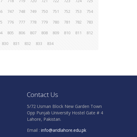
17
718
719
720
721
722
723
724
725
46
747
748
749
750
751
752
753
754
75
776
777
778
779
780
781
782
783
04
805
806
807
808
809
810
811
812
830
831
832
833
834
Contact Us
5/72 Usman Block New Garden Town
Opp Punjab University Hostel Gate # 4
Lahore, Pakistan.
Email :
info@aridlahore.edu.pk