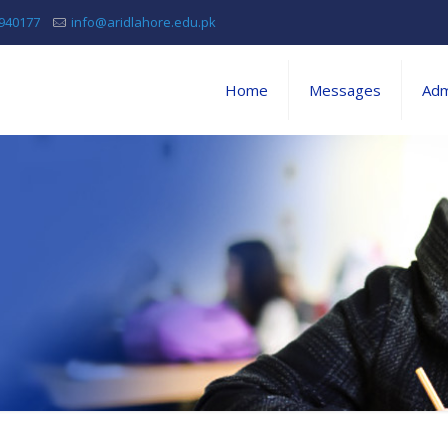
5940177
info@aridlahore.edu.pk
Home
Messages
Adm