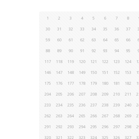
1
2
3
4
5
6
7
8
30
31
32
33
34
35
36
37
59
60
61
62
63
64
65
66
88
89
90
91
92
93
94
95
117
118
119
120
121
122
123
124
1
146
147
148
149
150
151
152
153
1
175
176
177
178
179
180
181
182
1
204
205
206
207
208
209
210
211
2
233
234
235
236
237
238
239
240
2
262
263
264
265
266
267
268
269
2
291
292
293
294
295
296
297
298
2
320
321
322
323
324
325
326
327
3