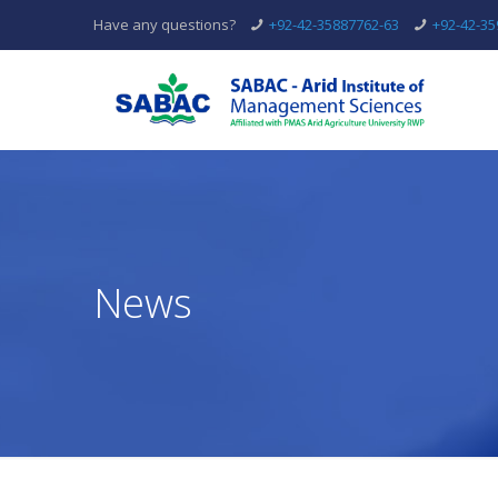
Have any questions?
+92-42-35887762-63
+92-42-3
News