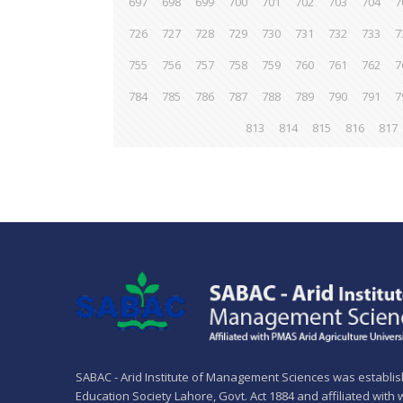
697
698
699
700
701
702
703
704
7
726
727
728
729
730
731
732
733
7
755
756
757
758
759
760
761
762
7
784
785
786
787
788
789
790
791
7
813
814
815
816
817
SABAC - Arid Institute of Management Sciences was establi
Education Society Lahore, Govt. Act 1884 and affiliated with