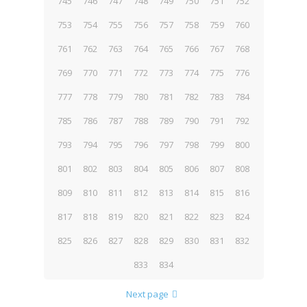
745
746
747
748
749
750
751
752
753
754
755
756
757
758
759
760
761
762
763
764
765
766
767
768
769
770
771
772
773
774
775
776
777
778
779
780
781
782
783
784
785
786
787
788
789
790
791
792
793
794
795
796
797
798
799
800
801
802
803
804
805
806
807
808
809
810
811
812
813
814
815
816
817
818
819
820
821
822
823
824
825
826
827
828
829
830
831
832
833
834
Next page