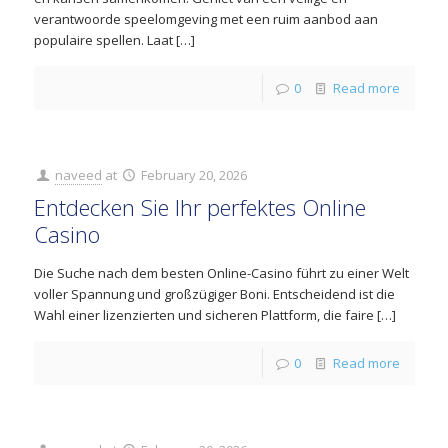
verantwoorde speelomgeving met een ruim aanbod aan
populaire spellen. Laat
[…]
0
Read more
naveed
at
February 20, 2026
Entdecken Sie Ihr perfektes Online
Casino
Die Suche nach dem besten Online-Casino führt zu einer Welt
voller Spannung und großzügiger Boni. Entscheidend ist die
Wahl einer lizenzierten und sicheren Plattform, die faire
[…]
0
Read more