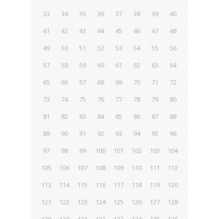
33
34
35
36
37
38
39
40
41
42
43
44
45
46
47
48
49
50
51
52
53
54
55
56
57
58
59
60
61
62
63
64
65
66
67
68
69
70
71
72
73
74
75
76
77
78
79
80
81
82
83
84
85
86
87
88
89
90
91
92
93
94
95
96
97
98
99
100
101
102
103
104
105
106
107
108
109
110
111
112
113
114
115
116
117
118
119
120
121
122
123
124
125
126
127
128