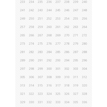
233
234
235
236
237
238
239
240
241
242
243
244
245
246
247
248
249
250
251
252
253
254
255
256
257
258
259
260
261
262
263
264
265
266
267
268
269
270
271
272
273
274
275
276
277
278
279
280
281
282
283
284
285
286
287
288
289
290
291
292
293
294
295
296
297
298
299
300
301
302
303
304
305
306
307
308
309
310
311
312
313
314
315
316
317
318
319
320
321
322
323
324
325
326
327
328
329
330
331
332
333
334
335
336