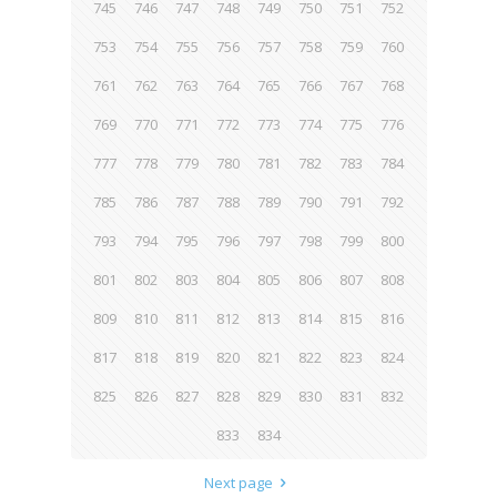
745
746
747
748
749
750
751
752
753
754
755
756
757
758
759
760
761
762
763
764
765
766
767
768
769
770
771
772
773
774
775
776
777
778
779
780
781
782
783
784
785
786
787
788
789
790
791
792
793
794
795
796
797
798
799
800
801
802
803
804
805
806
807
808
809
810
811
812
813
814
815
816
817
818
819
820
821
822
823
824
825
826
827
828
829
830
831
832
833
834
Next page