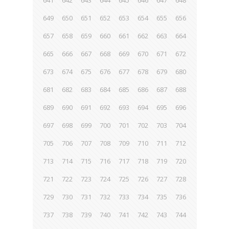
641
642
643
644
645
646
647
648
649
650
651
652
653
654
655
656
657
658
659
660
661
662
663
664
665
666
667
668
669
670
671
672
673
674
675
676
677
678
679
680
681
682
683
684
685
686
687
688
689
690
691
692
693
694
695
696
697
698
699
700
701
702
703
704
705
706
707
708
709
710
711
712
713
714
715
716
717
718
719
720
721
722
723
724
725
726
727
728
729
730
731
732
733
734
735
736
737
738
739
740
741
742
743
744