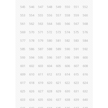
545
546
547
548
549
550
551
552
553
554
555
556
557
558
559
560
561
562
563
564
565
566
567
568
569
570
571
572
573
574
575
576
577
578
579
580
581
582
583
584
585
586
587
588
589
590
591
592
593
594
595
596
597
598
599
600
601
602
603
604
605
606
607
608
609
610
611
612
613
614
615
616
617
618
619
620
621
622
623
624
625
626
627
628
629
630
631
632
633
634
635
636
637
638
639
640