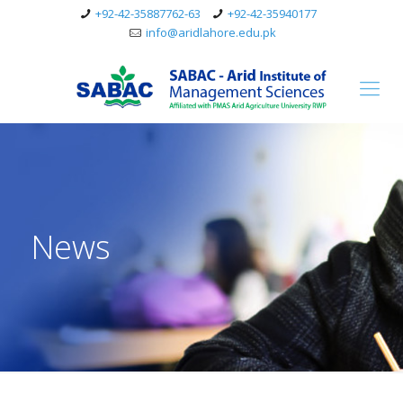
+92-42-35887762-63
+92-42-35940177
info@aridlahore.edu.pk
News