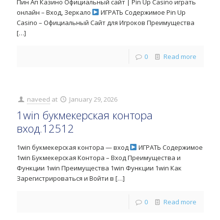
Пин Ап Казино Официальный сайт | Pin Up Casino играть
онлайн – Вход, Зеркало
ИГРАТЬ Содержимое Pin Up
Casino – Официальный Сайт для Игроков Преимущества
[…]
0
Read more
naveed
at
January 29, 2026
1win букмекерская контора
вход.12512
1win букмекерская контора — вход
ИГРАТЬ Содержимое
1win Букмекерская Контора – Вход Преимущества и
Функции 1win Преимущества 1win Функции 1win Как
Зарегистрироваться и Войти в
[…]
0
Read more