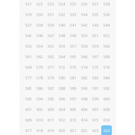
521
522
523
524
525
526
527
528
529
530
531
532
533
534
535
536
537
538
539
540
541
542
543
544
545
546
547
548
549
550
551
552
553
554
555
556
557
558
559
560
561
562
563
564
565
566
567
568
569
570
571
572
573
574
575
576
577
578
579
580
581
582
583
584
585
586
587
588
589
590
591
592
593
594
595
596
597
598
599
600
601
602
603
604
605
606
607
608
609
610
611
612
613
614
615
616
617
618
619
620
621
622
623
624