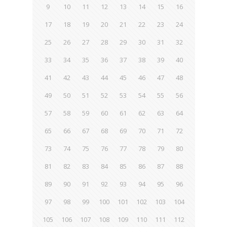
9
10
11
12
13
14
15
16
17
18
19
20
21
22
23
24
25
26
27
28
29
30
31
32
33
34
35
36
37
38
39
40
41
42
43
44
45
46
47
48
49
50
51
52
53
54
55
56
57
58
59
60
61
62
63
64
65
66
67
68
69
70
71
72
73
74
75
76
77
78
79
80
81
82
83
84
85
86
87
88
89
90
91
92
93
94
95
96
97
98
99
100
101
102
103
104
105
106
107
108
109
110
111
112