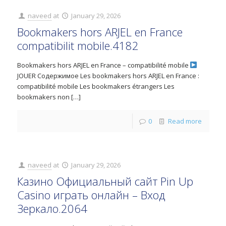
naveed
at
January 29, 2026
Bookmakers hors ARJEL en France
compatibilit mobile.4182
Bookmakers hors ARJEL en France – compatibilité mobile
JOUER Содержимое Les bookmakers hors ARJEL en France :
compatibilité mobile Les bookmakers étrangers Les
bookmakers non
[…]
0
Read more
naveed
at
January 29, 2026
Казино Официальный сайт Pin Up
Casino играть онлайн – Вход
Зеркало.2064