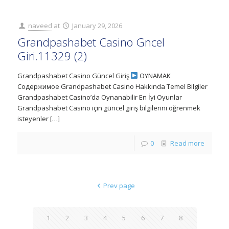
naveed
at
January 29, 2026
Grandpashabet Casino Gncel
Giri.11329 (2)
Grandpashabet Casino Güncel Giriş
OYNAMAK
Содержимое Grandpashabet Casino Hakkında Temel Bilgiler
Grandpashabet Casino’da Oynanabilir En İyi Oyunlar
Grandpashabet Casino için güncel giriş bilgilerini öğrenmek
isteyenler
[…]
0
Read more
Prev page
1
2
3
4
5
6
7
8