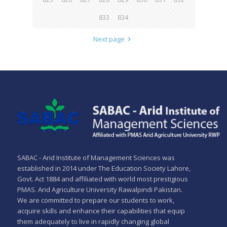
833
834
Next page
SABAC - Arid Institute of Management Sciences was
established in 2014 under The Education Society Lahore,
Govt. Act 1884 and affiliated with world most prestigious
PMAS. Arid Agriculture University Rawalpindi Pakistan.
We are committed to prepare our students to work,
acquire skills and enhance their capabilities that equip
them adequately to live in rapidly changing global