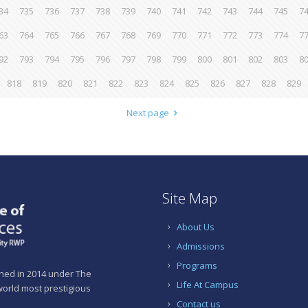
34
735
736
737
738
739
740
741
742
743
744
745
7
63
764
765
766
767
768
769
770
771
772
773
774
7
92
793
794
795
796
797
798
799
800
801
802
803
8
818
819
820
821
822
823
824
825
826
827
828
829
Next page
Site Map
About Us
Admissions
Programs
shed in 2014 under The
Life At Campus
 world most prestigious
Contact us