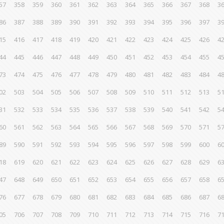
57
358
359
360
361
362
363
364
365
366
367
368
3
86
387
388
389
390
391
392
393
394
395
396
397
3
15
416
417
418
419
420
421
422
423
424
425
426
4
44
445
446
447
448
449
450
451
452
453
454
455
4
73
474
475
476
477
478
479
480
481
482
483
484
4
02
503
504
505
506
507
508
509
510
511
512
513
5
31
532
533
534
535
536
537
538
539
540
541
542
5
60
561
562
563
564
565
566
567
568
569
570
571
5
89
590
591
592
593
594
595
596
597
598
599
600
6
18
619
620
621
622
623
624
625
626
627
628
629
6
47
648
649
650
651
652
653
654
655
656
657
658
6
76
677
678
679
680
681
682
683
684
685
686
687
6
05
706
707
708
709
710
711
712
713
714
715
716
7