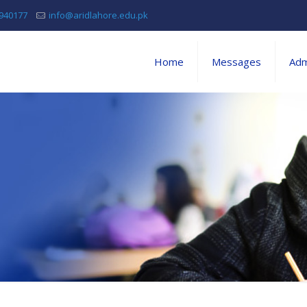
5940177
info@aridlahore.edu.pk
Home
Messages
Adm