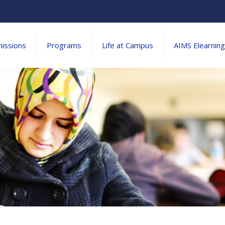
issions
Programs
Life at Campus
AIMS Elearning