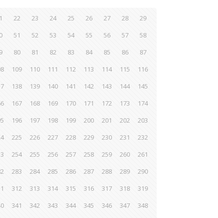
1
22
23
24
25
26
27
28
29
0
51
52
53
54
55
56
57
58
9
80
81
82
83
84
85
86
87
08
109
110
111
112
113
114
115
116
37
138
139
140
141
142
143
144
145
66
167
168
169
170
171
172
173
174
95
196
197
198
199
200
201
202
203
24
225
226
227
228
229
230
231
232
53
254
255
256
257
258
259
260
261
82
283
284
285
286
287
288
289
290
11
312
313
314
315
316
317
318
319
40
341
342
343
344
345
346
347
348