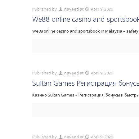
Published by
naveed
at
April 9, 2026
We88 online casino and sportsbook 
We88 online casino and sportsbook in Malaysia – safety
Published by
naveed
at
April 9, 2026
Sultan Games Регистрация бонус
Казино Sultan Games – Регистрация, бонусы и быст
Published by
naveed
at
April 9, 2026