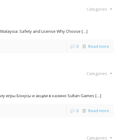
Categories
Malaysia: Safety and License Why Choose
[…]
0
Read more
Categories
лу игры Бонусы и акции в казино Sultan Games
[…]
0
Read more
Categories