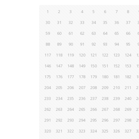
1
2
3
4
5
6
7
8
30
31
32
33
34
35
36
37
59
60
61
62
63
64
65
66
88
89
90
91
92
93
94
95
117
118
119
120
121
122
123
124
1
146
147
148
149
150
151
152
153
1
175
176
177
178
179
180
181
182
1
204
205
206
207
208
209
210
211
2
233
234
235
236
237
238
239
240
2
262
263
264
265
266
267
268
269
2
291
292
293
294
295
296
297
298
2
320
321
322
323
324
325
326
327
3