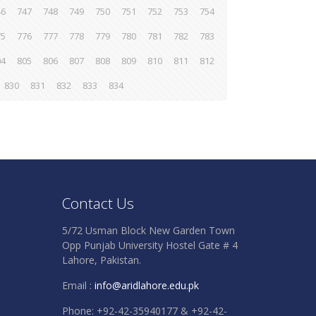
46
747
748
749
750
751
752
753
754
75
776
777
778
779
780
781
782
783
04
805
806
807
808
809
810
811
812
830
831
832
833
834
Contact Us
5/72 Usman Block New Garden Town
Opp Punjab University Hostel Gate # 4
Lahore, Pakistan.
Email :
info@aridlahore.edu.pk
Phone: +92-42-35940177 & +92-42-