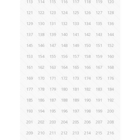
113
114
115
116
117
118
119
120
121
122
123
124
125
126
127
128
129
130
131
132
133
134
135
136
137
138
139
140
141
142
143
144
145
146
147
148
149
150
151
152
153
154
155
156
157
158
159
160
161
162
163
164
165
166
167
168
169
170
171
172
173
174
175
176
177
178
179
180
181
182
183
184
185
186
187
188
189
190
191
192
193
194
195
196
197
198
199
200
201
202
203
204
205
206
207
208
209
210
211
212
213
214
215
216