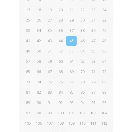
17
18
19
20
21
22
23
24
25
26
27
28
29
30
31
32
33
34
35
36
37
38
39
40
41
42
43
44
45
46
47
48
49
50
51
52
53
54
55
56
57
58
59
60
61
62
63
64
65
66
67
68
69
70
71
72
73
74
75
76
77
78
79
80
81
82
83
84
85
86
87
88
89
90
91
92
93
94
95
96
97
98
99
100
101
102
103
104
105
106
107
108
109
110
111
112