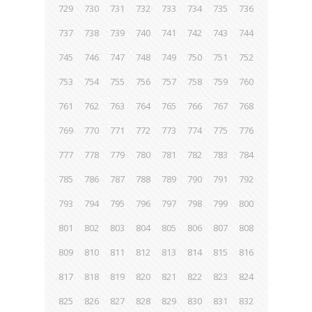
729
730
731
732
733
734
735
736
737
738
739
740
741
742
743
744
745
746
747
748
749
750
751
752
753
754
755
756
757
758
759
760
761
762
763
764
765
766
767
768
769
770
771
772
773
774
775
776
777
778
779
780
781
782
783
784
785
786
787
788
789
790
791
792
793
794
795
796
797
798
799
800
801
802
803
804
805
806
807
808
809
810
811
812
813
814
815
816
817
818
819
820
821
822
823
824
825
826
827
828
829
830
831
832