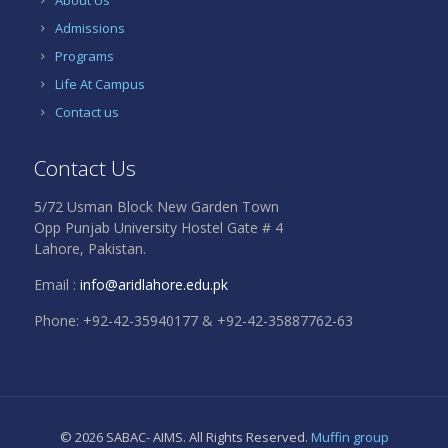
About Us
Admissions
Programs
Life At Campus
Contact us
Contact Us
5/72 Usman Block New Garden Town
Opp Punjab University Hostel Gate # 4
Lahore, Pakistan.
Email :
info@aridlahore.edu.pk
Phone: +92-42-35940177 & +92-42-35887762-63
© 2026 SABAC- AIMS. All Rights Reserved.
Muffin group