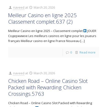
naveed
at
March 20, 2026
Meilleur Casino en ligne 2025
Classement complet.637 (2)
Meilleur Casino en ligne 2025 – Classement complet
JOUER
Содержимое Les meilleurs casinos en ligne pour les joueurs
français Meilleur casino en ligne France Nouveau
[…]
0
Read more
naveed
at
March 20, 2026
Chicken Road – Online Casino Slot
Packed with Rewarding Chicken
Crossings.5763
Chicken Road – Online Casino Slot Packed with Rewarding