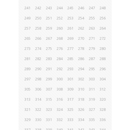
241
242
243
244
245
246
247
248
249
250
251
252
253
254
255
256
257
258
259
260
261
262
263
264
265
266
267
268
269
270
271
272
273
274
275
276
277
278
279
280
281
282
283
284
285
286
287
288
289
290
291
292
293
294
295
296
297
298
299
300
301
302
303
304
305
306
307
308
309
310
311
312
313
314
315
316
317
318
319
320
321
322
323
324
325
326
327
328
329
330
331
332
333
334
335
336
337
338
339
340
341
342
343
344