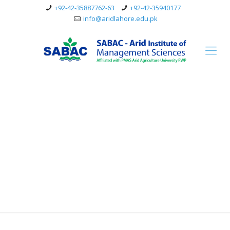
+92-42-35887762-63
+92-42-35940177
info@aridlahore.edu.pk
News