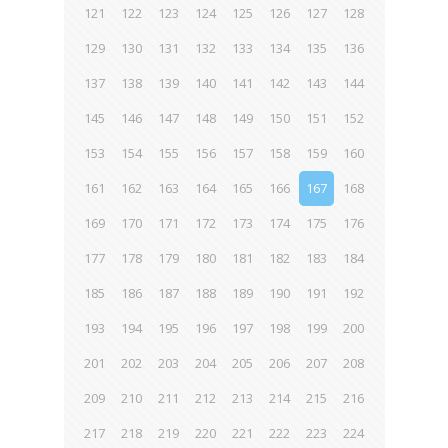
121
122
123
124
125
126
127
128
129
130
131
132
133
134
135
136
137
138
139
140
141
142
143
144
145
146
147
148
149
150
151
152
153
154
155
156
157
158
159
160
161
162
163
164
165
166
167
168
169
170
171
172
173
174
175
176
177
178
179
180
181
182
183
184
185
186
187
188
189
190
191
192
193
194
195
196
197
198
199
200
201
202
203
204
205
206
207
208
209
210
211
212
213
214
215
216
217
218
219
220
221
222
223
224