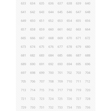
633
634
635
636
637
638
639
640
641
642
643
644
645
646
647
648
649
650
651
652
653
654
655
656
657
658
659
660
661
662
663
664
665
666
667
668
669
670
671
672
673
674
675
676
677
678
679
680
681
682
683
684
685
686
687
688
689
690
691
692
693
694
695
696
697
698
699
700
701
702
703
704
705
706
707
708
709
710
711
712
713
714
715
716
717
718
719
720
721
722
723
724
725
726
727
728
729
730
731
732
733
734
735
736