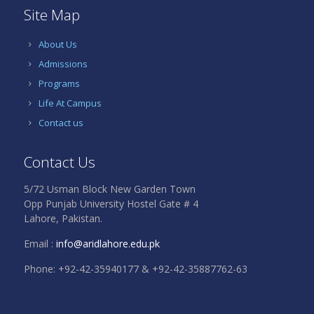
Site Map
About Us
Admissions
Programs
Life At Campus
Contact us
Contact Us
5/72 Usman Block New Garden Town
Opp Punjab University Hostel Gate # 4
Lahore, Pakistan.
Email :
info@aridlahore.edu.pk
Phone: +92-42-35940177 & +92-42-35887762-63