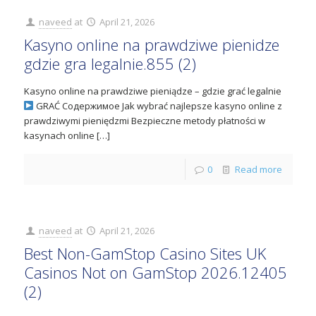
naveed
at
April 21, 2026
Kasyno online na prawdziwe pienidze
gdzie gra legalnie.855 (2)
Kasyno online na prawdziwe pieniądze – gdzie grać legalnie
GRAĆ Содержимое Jak wybrać najlepsze kasyno online z
prawdziwymi pieniędzmi Bezpieczne metody płatności w
kasynach online
[…]
0
Read more
naveed
at
April 21, 2026
Best Non-GamStop Casino Sites UK
Casinos Not on GamStop 2026.12405
(2)