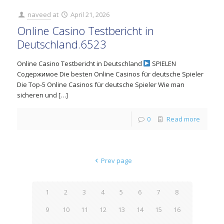
naveed
at
April 21, 2026
Online Casino Testbericht in
Deutschland.6523
Online Casino Testbericht in Deutschland
SPIELEN
Содержимое Die besten Online Casinos für deutsche Spieler
Die Top-5 Online Casinos für deutsche Spieler Wie man
sicheren und
[…]
0
Read more
Prev page
1
2
3
4
5
6
7
8
9
10
11
12
13
14
15
16