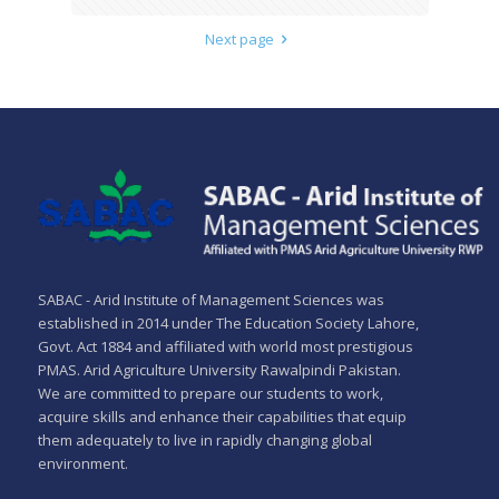
Next page
SABAC - Arid Institute of Management Sciences was
established in 2014 under The Education Society Lahore,
Govt. Act 1884 and affiliated with world most prestigious
PMAS. Arid Agriculture University Rawalpindi Pakistan.
We are committed to prepare our students to work,
acquire skills and enhance their capabilities that equip
them adequately to live in rapidly changing global
environment.