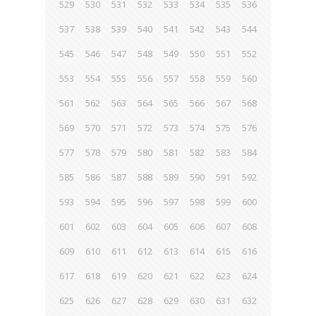
529
530
531
532
533
534
535
536
537
538
539
540
541
542
543
544
545
546
547
548
549
550
551
552
553
554
555
556
557
558
559
560
561
562
563
564
565
566
567
568
569
570
571
572
573
574
575
576
577
578
579
580
581
582
583
584
585
586
587
588
589
590
591
592
593
594
595
596
597
598
599
600
601
602
603
604
605
606
607
608
609
610
611
612
613
614
615
616
617
618
619
620
621
622
623
624
625
626
627
628
629
630
631
632