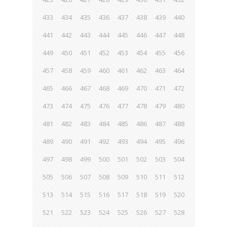
433
434
435
436
437
438
439
440
441
442
443
444
445
446
447
448
449
450
451
452
453
454
455
456
457
458
459
460
461
462
463
464
465
466
467
468
469
470
471
472
473
474
475
476
477
478
479
480
481
482
483
484
485
486
487
488
489
490
491
492
493
494
495
496
497
498
499
500
501
502
503
504
505
506
507
508
509
510
511
512
513
514
515
516
517
518
519
520
521
522
523
524
525
526
527
528