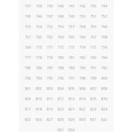
737
738
739
740
741
742
743
744
745
746
747
748
749
750
751
752
753
754
755
756
757
758
759
760
761
762
763
764
765
766
767
768
769
770
771
772
773
774
775
776
777
778
779
780
781
782
783
784
785
786
787
788
789
790
791
792
793
794
795
796
797
798
799
800
801
802
803
804
805
806
807
808
809
810
811
812
813
814
815
816
817
818
819
820
821
822
823
824
825
826
827
828
829
830
831
832
833
834