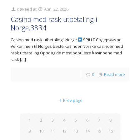
naveed
at
April 22, 2026
Casino med rask utbetaling i
Norge.3834
Casino med rask utbetaling i Norge
SPILLE Содержимое
Velkommen til Norges beste kasinoer Norske casinoer med
rask utbetaling Oppdag de mest populære kasinoene med
rask
[…]
0
Read more
Prev page
1
2
3
4
5
6
7
8
9
10
11
12
13
14
15
16