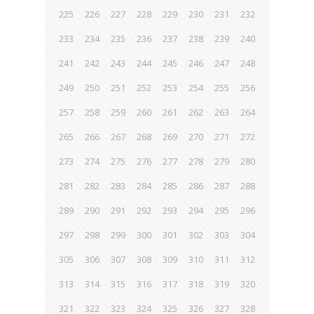
225
226
227
228
229
230
231
232
233
234
235
236
237
238
239
240
241
242
243
244
245
246
247
248
249
250
251
252
253
254
255
256
257
258
259
260
261
262
263
264
265
266
267
268
269
270
271
272
273
274
275
276
277
278
279
280
281
282
283
284
285
286
287
288
289
290
291
292
293
294
295
296
297
298
299
300
301
302
303
304
305
306
307
308
309
310
311
312
313
314
315
316
317
318
319
320
321
322
323
324
325
326
327
328