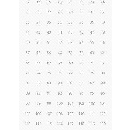
17
18
19
20
21
22
23
24
25
26
27
28
29
30
31
32
33
34
35
36
37
38
39
40
41
42
43
44
45
46
47
48
49
50
51
52
53
54
55
56
57
58
59
60
61
62
63
64
65
66
67
68
69
70
71
72
73
74
75
76
77
78
79
80
81
82
83
84
85
86
87
88
89
90
91
92
93
94
95
96
97
98
99
100
101
102
103
104
105
106
107
108
109
110
111
112
113
114
115
116
117
118
119
120