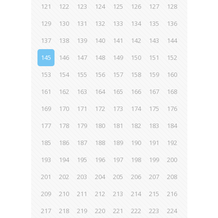
121
122
123
124
125
126
127
128
129
130
131
132
133
134
135
136
137
138
139
140
141
142
143
144
145
146
147
148
149
150
151
152
153
154
155
156
157
158
159
160
161
162
163
164
165
166
167
168
169
170
171
172
173
174
175
176
177
178
179
180
181
182
183
184
185
186
187
188
189
190
191
192
193
194
195
196
197
198
199
200
201
202
203
204
205
206
207
208
209
210
211
212
213
214
215
216
217
218
219
220
221
222
223
224