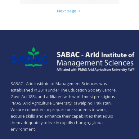
Next page
SABAC - Arid Institute of Management Sciences was
established in 2014 under The Education Society Lahore,
Govt. Act 1884 and affiliated with world most prestigious
PMAS. Arid Agriculture University Rawalpindi Pakistan.
We are committed to prepare our students to work,
acquire skills and enhance their capabilities that equip
them adequately to live in rapidly changing global
environment.