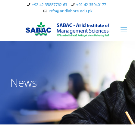
+92-42-35887762-63
+92-42-35940177
info@aridlahore.edu.pk
News