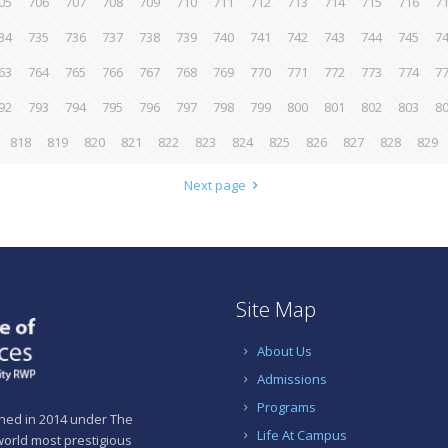
05
706
707
708
709
710
711
712
713
714
715
716
7
34
735
736
737
738
739
740
741
742
743
744
745
7
63
764
765
766
767
768
769
770
771
772
773
774
7
92
793
794
795
796
797
798
799
800
801
802
803
8
818
819
820
821
822
823
824
825
826
827
828
829
Next page
Site Map
About Us
Admissions
Programs
shed in 2014 under The
Life At Campus
 world most prestigious