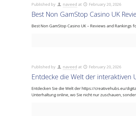
Published by
naveed
at
February 20, 2026
Best Non GamStop Casino UK Revie
Best Non GamStop Casino UK – Reviews and Rankings f
Published by
naveed
at
February 20, 2026
Entdecke die Welt der interaktiven 
Entdecken Sie die Welt der https://creativehubs.eu/digit
Unterhaltung online, wo Sie nicht nur zuschauen, sonde