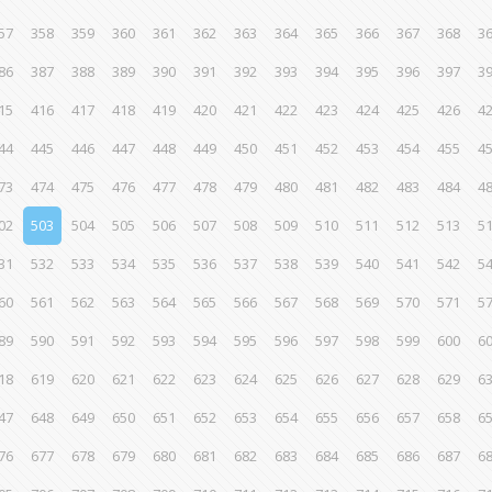
57
358
359
360
361
362
363
364
365
366
367
368
3
86
387
388
389
390
391
392
393
394
395
396
397
3
15
416
417
418
419
420
421
422
423
424
425
426
4
44
445
446
447
448
449
450
451
452
453
454
455
4
73
474
475
476
477
478
479
480
481
482
483
484
4
02
503
504
505
506
507
508
509
510
511
512
513
5
31
532
533
534
535
536
537
538
539
540
541
542
5
60
561
562
563
564
565
566
567
568
569
570
571
5
89
590
591
592
593
594
595
596
597
598
599
600
6
18
619
620
621
622
623
624
625
626
627
628
629
6
47
648
649
650
651
652
653
654
655
656
657
658
6
76
677
678
679
680
681
682
683
684
685
686
687
6