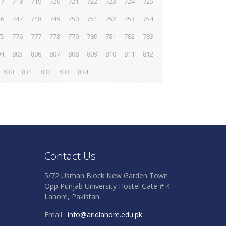
17
718
719
720
721
722
723
724
725
46
747
748
749
750
751
752
753
754
75
776
777
778
779
780
781
782
783
04
805
806
807
808
809
810
811
812
830
831
832
833
834
Contact Us
5/72 Usman Block New Garden Town
Opp Punjab University Hostel Gate # 4
Lahore, Pakistan.
Email :
info@aridlahore.edu.pk