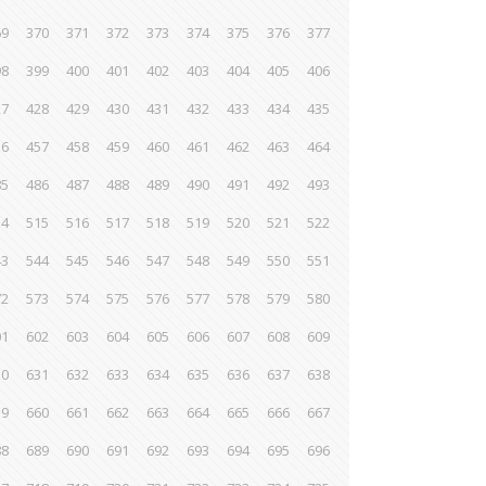
69
370
371
372
373
374
375
376
377
98
399
400
401
402
403
404
405
406
27
428
429
430
431
432
433
434
435
56
457
458
459
460
461
462
463
464
85
486
487
488
489
490
491
492
493
14
515
516
517
518
519
520
521
522
43
544
545
546
547
548
549
550
551
72
573
574
575
576
577
578
579
580
01
602
603
604
605
606
607
608
609
30
631
632
633
634
635
636
637
638
59
660
661
662
663
664
665
666
667
88
689
690
691
692
693
694
695
696