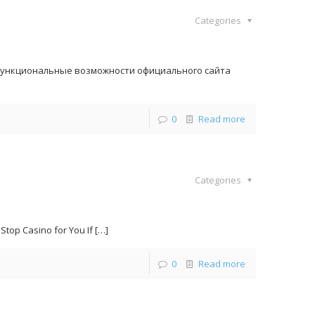
Categories
Функциональные возможности официального сайта
0
Read more
Categories
top Casino for You If
[…]
0
Read more