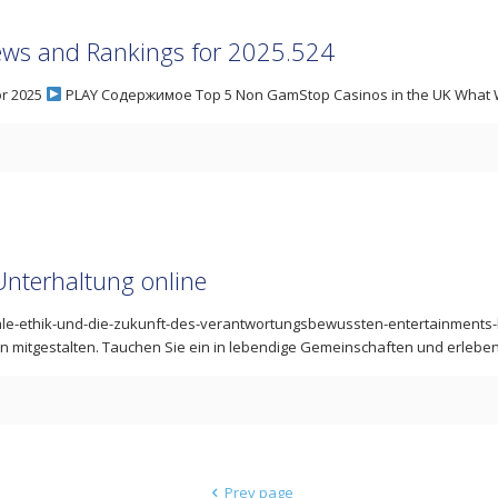
ws and Rankings for 2025.524
or 2025
PLAY Содержимое Top 5 Non GamStop Casinos in the UK What 
Unterhaltung online
ale-ethik-und-die-zukunft-des-verantwortungsbewussten-entertainments-krea
rn mitgestalten. Tauchen Sie ein in lebendige Gemeinschaften und erleben
Prev page