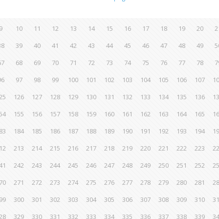
9
10
11
12
13
14
15
16
17
18
19
20
2
38
39
40
41
42
43
44
45
46
47
48
49
5
67
68
69
70
71
72
73
74
75
76
77
78
7
96
97
98
99
100
101
102
103
104
105
106
107
1
25
126
127
128
129
130
131
132
133
134
135
136
1
54
155
156
157
158
159
160
161
162
163
164
165
1
83
184
185
186
187
188
189
190
191
192
193
194
1
12
213
214
215
216
217
218
219
220
221
222
223
2
41
242
243
244
245
246
247
248
249
250
251
252
2
70
271
272
273
274
275
276
277
278
279
280
281
2
99
300
301
302
303
304
305
306
307
308
309
310
3
28
329
330
331
332
333
334
335
336
337
338
339
3