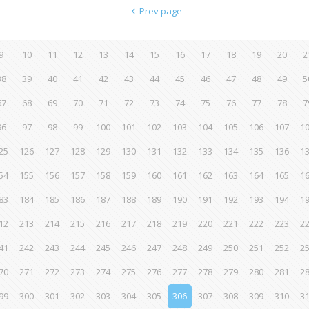
Prev page
9
10
11
12
13
14
15
16
17
18
19
20
2
38
39
40
41
42
43
44
45
46
47
48
49
5
67
68
69
70
71
72
73
74
75
76
77
78
7
96
97
98
99
100
101
102
103
104
105
106
107
1
25
126
127
128
129
130
131
132
133
134
135
136
1
54
155
156
157
158
159
160
161
162
163
164
165
1
83
184
185
186
187
188
189
190
191
192
193
194
1
12
213
214
215
216
217
218
219
220
221
222
223
2
41
242
243
244
245
246
247
248
249
250
251
252
2
70
271
272
273
274
275
276
277
278
279
280
281
2
99
300
301
302
303
304
305
306
307
308
309
310
3