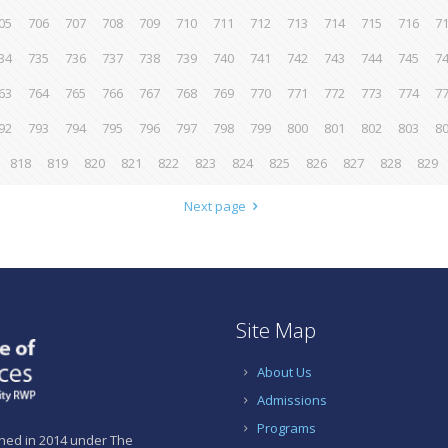
05
706
707
708
709
710
711
712
713
714
715
716
7
34
735
736
737
738
739
740
741
742
743
744
745
7
63
764
765
766
767
768
769
770
771
772
773
774
7
92
793
794
795
796
797
798
799
800
801
802
803
8
818
819
820
821
822
823
824
825
826
827
828
829
Next page
Site Map
About Us
Admissions
Programs
shed in 2014 under The