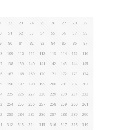
1
22
23
24
25
26
27
28
29
0
51
52
53
54
55
56
57
58
9
80
81
82
83
84
85
86
87
08
109
110
111
112
113
114
115
116
37
138
139
140
141
142
143
144
145
66
167
168
169
170
171
172
173
174
95
196
197
198
199
200
201
202
203
24
225
226
227
228
229
230
231
232
53
254
255
256
257
258
259
260
261
82
283
284
285
286
287
288
289
290
11
312
313
314
315
316
317
318
319