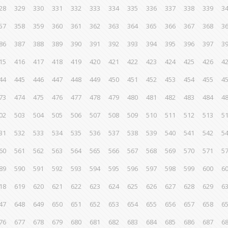
28
329
330
331
332
333
334
335
336
337
338
339
3
57
358
359
360
361
362
363
364
365
366
367
368
3
86
387
388
389
390
391
392
393
394
395
396
397
3
15
416
417
418
419
420
421
422
423
424
425
426
4
44
445
446
447
448
449
450
451
452
453
454
455
4
73
474
475
476
477
478
479
480
481
482
483
484
4
02
503
504
505
506
507
508
509
510
511
512
513
5
31
532
533
534
535
536
537
538
539
540
541
542
5
60
561
562
563
564
565
566
567
568
569
570
571
5
89
590
591
592
593
594
595
596
597
598
599
600
6
18
619
620
621
622
623
624
625
626
627
628
629
6
47
648
649
650
651
652
653
654
655
656
657
658
6
76
677
678
679
680
681
682
683
684
685
686
687
6