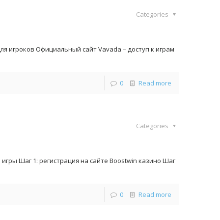
Categories
я игроков Официальный сайт Vavada – доступ к играм
0
Read more
Categories
игры Шаг 1: регистрация на сайте Boostwin казино Шаг
0
Read more